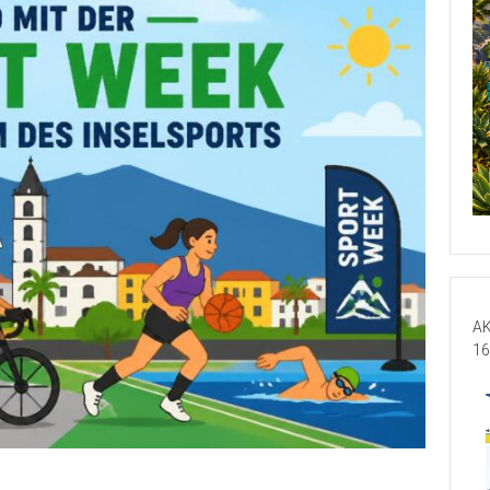
AK
16