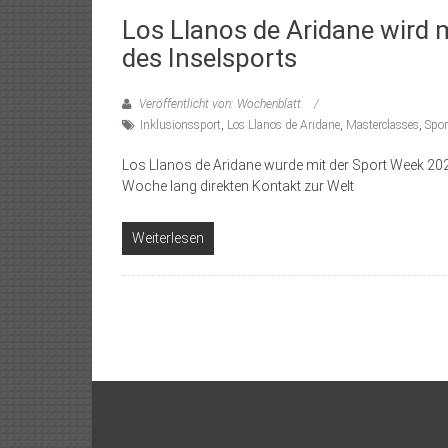
Los Llanos de Aridane wird
des Inselsports
Veröffentlicht von: Wochenblatt
Inklusionssport
,
Los Llanos de Aridane
,
Masterclasses
,
Spor
Los Llanos de Aridane wurde mit der Sport Week 20
Woche lang direkten Kontakt zur Welt
Weiterlesen