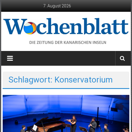
Zum
7. August 2026
Inhalt
springen
Wochenblatt
die
Zeitung
der
Schlagwort: Konservatorium
Kanarischen
Inseln