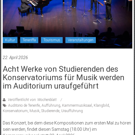
Kultur
Teneriffa
Tourismus
Veranstaltungen
22. April 2026
Acht Werke von Studierenden des
Konservatoriums für Musik werden
im Auditorium uraufgeführt
Veröffentlicht von: Wochenblatt
Auditorio de Tenerife
,
Aufführung
,
Kammermusiksaal
,
Klangbild
,
Konservatorium
,
Musik
,
Studierende
,
Uraufführung
Das Konzert, bei dem diese Kompositionen zum ersten Mal zu hören
sein werden, findet diesen Samstag (18:00 Uhr) im