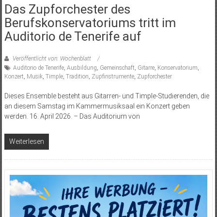
Das Zupforchester des
Berufskonservatoriums tritt im
Auditorio de Tenerife auf
Veröffentlicht von: Wochenblatt
Auditorio de Tenerife
,
Ausbildung
,
Gemeinschaft
,
Gitarre
,
Konservatorium
,
Konzert
,
Musik
,
Timple
,
Tradition
,
Zupfinstrumente
,
Zupforchester
Dieses Ensemble besteht aus Gitarren- und Timple-Studierenden, die
an diesem Samstag im Kammermusiksaal ein Konzert geben
werden. 16. April 2026. – Das Auditorium von
Weiterlesen