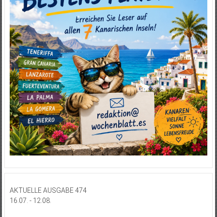
AKTUELLE AUSGABE 474
16.07. - 12.08.