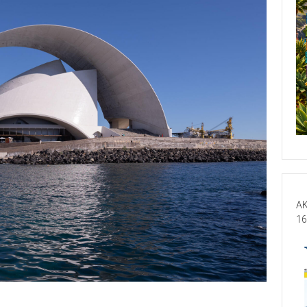
AK
16