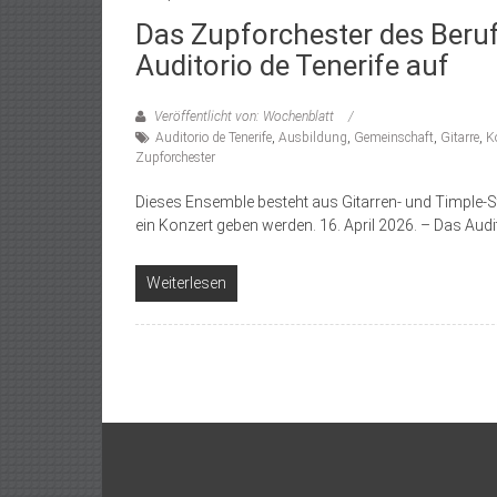
Das Zupforchester des Beruf
Auditorio de Tenerife auf
Veröffentlicht von: Wochenblatt
Auditorio de Tenerife
,
Ausbildung
,
Gemeinschaft
,
Gitarre
,
K
Zupforchester
Dieses Ensemble besteht aus Gitarren- und Timple
ein Konzert geben werden. 16. April 2026. – Das Aud
Weiterlesen