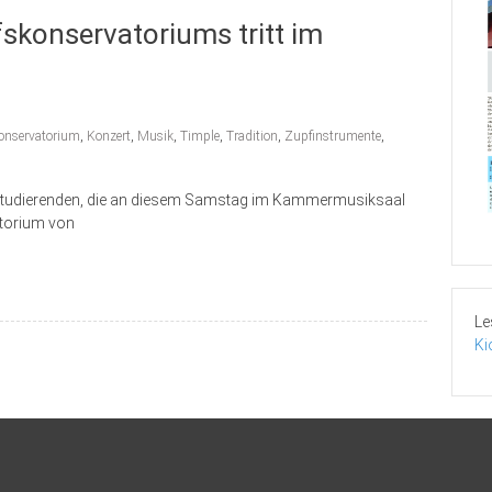
skonservatoriums tritt im
onservatorium
,
Konzert
,
Musik
,
Timple
,
Tradition
,
Zupfinstrumente
,
-Studierenden, die an diesem Samstag im Kammermusiksaal
itorium von
Le
Ki