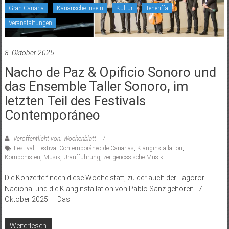
Gran Canaria
Kanarische Inseln
Kultur
Teneriffa
Veranstaltungen
8. Oktober 2025
Nacho de Paz & Opificio Sonoro und
das Ensemble Taller Sonoro, im
letzten Teil des Festivals
Contemporáneo
Veröffentlicht von: Wochenblatt
Festival
,
Festival Contemporáneo de Canarias
,
Klanginstallation
,
Komponisten
,
Musik
,
Uraufführung
,
zeitgenössische Musik
Die Konzerte finden diese Woche statt, zu der auch der Tagoror
Nacional und die Klanginstallation von Pablo Sanz gehören. 7.
Oktober 2025. – Das
Weiterlesen