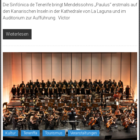
Die Sinfónica de Tenerife bringt Mendelssohns „Paulus“ erstmals auf
den Kanarischen Inseln in der Kathedrale von La Laguna und im
Auditorium zur Aufführung. Víctor
Weiterlesen
Kultur
Teneriffa
Tourismus
Veranstaltungen