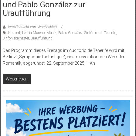
und Pablo González zur
Uraufführung
Veröffentlicht von: Wochenblatt
Konzert
,
Leticia Moreno
,
Musik
,
Pablo González
,
Sinfónica de Tenerife
,
Sinfonieorchester
,
Uraufführung
Das Programm dieses Freitags im Auditorio de Tenerife wird mit
Berlioz’ „Symphonie fantastique“, einem revolutionären Werk der
Romantik, abgerundet. 22. September 2025. – An
Weiterlesen