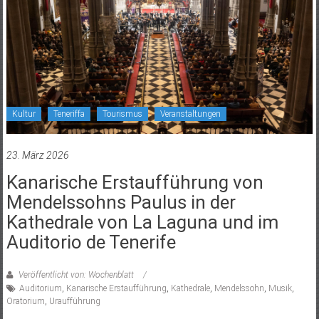
Kultur
Teneriffa
Tourismus
Veranstaltungen
23. März 2026
Kanarische Erstaufführung von
Mendelssohns Paulus in der
Kathedrale von La Laguna und im
Auditorio de Tenerife
Veröffentlicht von: Wochenblatt
Auditorium
,
Kanarische Erstaufführung
,
Kathedrale
,
Mendelssohn
,
Musik
,
Oratorium
,
Uraufführung