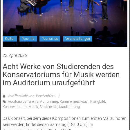
Kultur
Teneriffa
Tourismus
Veranstaltungen
22. April 2026
Acht Werke von Studierenden des
Konservatoriums für Musik werden
im Auditorium uraufgeführt
Veröffentlicht von: Wochenblatt
Auditorio de Tenerife
,
Aufführung
,
Kammermusiksaal
,
Klangbild
,
Konservatorium
,
Musik
,
Studierende
,
Uraufführung
Das Konzert, bei dem diese Kompositionen zum ersten Mal zu hören
sein werden, findet diesen Samstag (18:00 Uhr) im