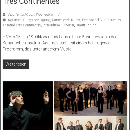
Tres Continentes
Veröffentlicht von: Wochenblatt
Agüimes
,
Bürgerbeteiligung
,
Darstellende Kunst
,
Festival del Sur-Encuentro
Theatral Tres Continentes
,
interkulturell
,
Theater
,
Uraufführung
– Vom 15. bis 19. Oktober findet das älteste Bühnenereignis der
Kanarischen Inseln in Agüimes statt, mit einem heterogenen
Programm, das unter anderem Musik,
Weiterlesen