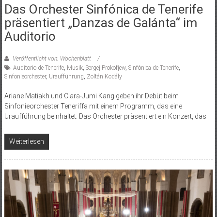
Das Orchester Sinfónica de Tenerife
präsentiert „Danzas de Galánta“ im
Auditorio
Veröffentlicht von: Wochenblatt
Auditorio de Tenerife
,
Musik
,
Sergej Prokofjew
,
Sinfónica de Tenerife
,
Sinfonieorchester
,
Uraufführung
,
Zoltán Kodály
Ariane Matiakh und Clara-Jumi Kang geben ihr Debüt beim
Sinfonieorchester Teneriffa mit einem Programm, das eine
Uraufführung beinhaltet. Das Orchester präsentiert ein Konzert, das
Weiterlesen