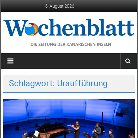
Zum
6. August 2026
Inhalt
springen
Wochenblatt
die
Zeitung
der
Schlagwort: Uraufführung
Kanarischen
Inseln