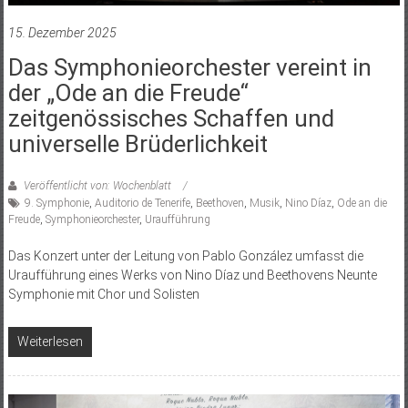
15. Dezember 2025
Das Symphonieorchester vereint in
der „Ode an die Freude“
zeitgenössisches Schaffen und
universelle Brüderlichkeit
Veröffentlicht von: Wochenblatt
9. Symphonie
,
Auditorio de Tenerife
,
Beethoven
,
Musik
,
Nino Díaz
,
Ode an die
Freude
,
Symphonieorchester
,
Uraufführung
Das Konzert unter der Leitung von Pablo González umfasst die
Uraufführung eines Werks von Nino Díaz und Beethovens Neunte
Symphonie mit Chor und Solisten
Weiterlesen