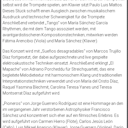
selbst wird die Trompete spielen, am Klavier sitzt Paulo Luis Mattos.
Dieses Stück schafft einen Ausgleich zwischen musikalischem
Ausdruck und technischer Schwierigkeit für die Trompete.
Anschließend verbindet „Tango“ von María Sánchez García
Rhythmen, die mit dem Tango assoziiert werden, mit
avantgardistischeren Kompositionstechniken; mitwirken werden
Fátima Arencibio (Viola) und María Sánchez (Klavier).
Das Konzert wird mit „Sueños desagradables“ von Marcos Trujillo
Díaz fortgesetzt, der dabei aufgezeichnete und live gespielte
elektroakustische Techniken einsetzt. Anschließend erklingt „El
Mapache“ von Adriano Porcheddu für Streichquartett, das eine
begleitete Melodietextur mit harmonischem Klang und traditionellen
Interpretationstechniken verwendet und von María del Cristo Díaz,
Raquel Yasmina Blechmit, Carolina Teresa Yanes und Teresa
Montserrat Díaz aufgeführt wird.
„Pioneros“ von Jorge Guerrero Rodríguez ist eine Hommage an den
im vergangenen Jahr verstorbenen Astrophysiker Francisco
Sánchez und konzentriert sich eher auf ein filmisches Erlebnis. Es
wird aufgeführt von Carmen Hierro (Flöte), Carlos Jesús León
(Cello), Luis Mikael Aparicio (Klavier), Jorge Guerrero (Violine), Darío