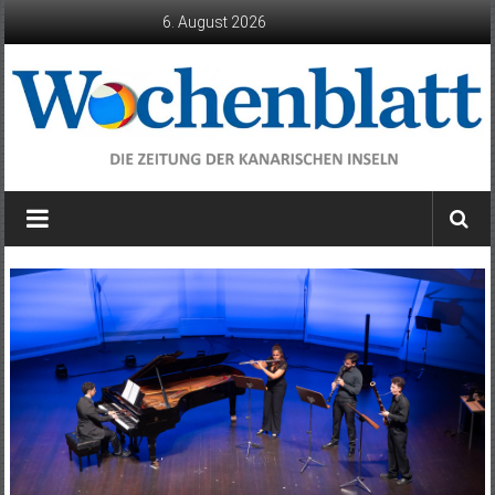
Zum
6. August 2026
Inhalt
springen
Wochenblatt
die
Zeitung
der
Kanarischen
Inseln