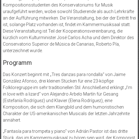
Kompositionsstudenten des Konservatoriums für Musik
uraufgeführt werden, wobei sowohl Studierende als auch Lehrkräfte
an der Aufführung mitwirken. Die Veranstaltung, bei der der Eintritt frei
ist, solange Platz vorhanden ist, findet im Kammermusiksaal statt.
Diese Veranstaltung ist Teil der Kooperationsvereinbarung, die
kürzlich vom Kulturminister José Carlos Acha und dem Direktor des
Conservatorio Superior de Música de Canarias, Roberto Pía,
unterzeichnet wurde.
Programm
Das Konzert beginnt mit „Tres danzas para rondalla“ von Jaime
González Afonso, drei kleinen Stücken für eine 23-köpfige
Folkloregruppe im sehr traditionellen Stil. Anschließend erklingt „I’m
in love with a lizard“ von Alejandro Arbelo Martín für Gesang
(Estefanía Rodríguez) und Klavier (Elena Rodríguez), eine
Komposition, die sich dem Klangbild und dem humoristischen
Charakter der US-amerikanischen Musicals der letzten Jahrzehnte
annähert.
„Fantasía para trompeta y piano“ von Adrián Pastor ist das dritte
Stück, das im Kammermusiksaal zu hören sein wird; der Komponist