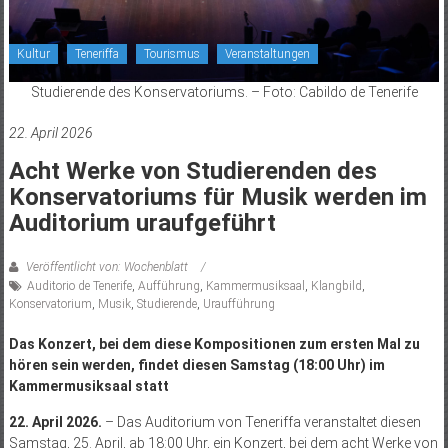
Kultur
Teneriffa
Tourismus
Veranstaltungen
Studierende des Konservatoriums. – Foto: Cabildo de Tenerife
22. April 2026
Acht Werke von Studierenden des
Konservatoriums für Musik werden im
Auditorium uraufgeführt
Veröffentlicht von: Wochenblatt
Auditorio de Tenerife
,
Aufführung
,
Kammermusiksaal
,
Klangbild
,
Konservatorium
,
Musik
,
Studierende
,
Uraufführung
Das Konzert, bei dem diese Kompositionen zum ersten Mal zu
hören sein werden, findet diesen Samstag (18:00 Uhr) im
Kammermusiksaal statt
22. April 2026.
– Das Auditorium von Teneriffa veranstaltet diesen
Samstag, 25. April, ab 18:00 Uhr, ein Konzert, bei dem acht Werke von