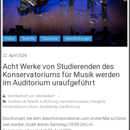
Kultur
Teneriffa
Tourismus
Veranstaltungen
22. April 2026
Acht Werke von Studierenden des
Konservatoriums für Musik werden
im Auditorium uraufgeführt
Veröffentlicht von: Wochenblatt
Auditorio de Tenerife
,
Aufführung
,
Kammermusiksaal
,
Klangbild
,
Konservatorium
,
Musik
,
Studierende
,
Uraufführung
Das Konzert, bei dem diese Kompositionen zum ersten Mal zu hören
sein werden, findet diesen Samstag (18:00 Uhr) im