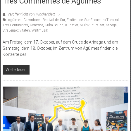
Tres Continentes de Agüimes
Veröffentlicht von: Wochenblatt
Agüimes
,
Clownbaret
,
Festival del Sur
,
Festival del Sur-Encuentro Theatral
Tres Continentes
,
Konzerte
,
Kuba-Sound
,
Künstler
,
Multikulturalität
,
Senegal
,
Straßenaktivitäten
,
Weltmusik
Am Freitag, dem 17. Oktober, auf dem Cruce de Arinaga und am
Samstag, dem 18. Oktober, im Zentrum von Agüimes finden die
Konzerte des
Weiterlesen