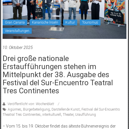
Gran Canaria
Kanarische Inseln
Kultur
Tourismus
Veranstaltungen
10. Oktober 2025
Drei große nationale
Erstaufführungen stehen im
Mittelpunkt der 38. Ausgabe des
Festival del Sur-Encuentro Teatral
Tres Continentes
Veröffentlicht von: Wochenblatt
Agüimes
,
Bürgerbeteiligung
,
Darstellende Kunst
,
Festival del Sur-Encuentro
Theatral Tres Continentes
,
interkulturell
,
Theater
,
Uraufführung
– Vom 15. bis 19. Oktober findet das älteste Bühnenereignis der