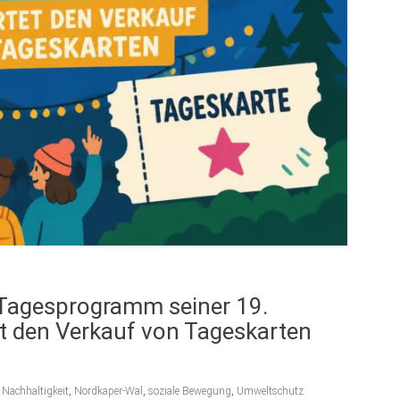
s Tagesprogramm seiner 19.
t den Verkauf von Tageskarten
,
Nachhaltigkeit
,
Nordkaper-Wal
,
soziale Bewegung
,
Umweltschutz