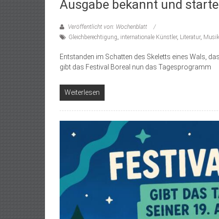
Ausgabe bekannt und starte
Veröffentlicht von: Wochenblatt
Gleichberechtigung
,
internationale Künstler
,
Literatur
,
Musi
Entstanden im Schatten des Skeletts eines Wals, das
gibt das Festival Boreal nun das Tagesprogramm
Weiterlesen