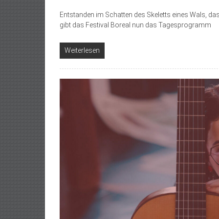
Entstanden im Schatten des Skeletts eines Wals, das
gibt das Festival Boreal nun das Tagesprogramm
Weiterlesen