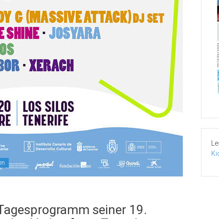
Le
Ki
en
s Tagesprogramm seiner 19.