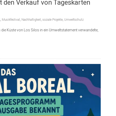
t den Verkauf von Tageskarten
k
,
Musikfestival
,
Nachhaltigkeit
,
soziale Projekte
,
Umweltschutz
 die Küste von Los Silos in ein Umweltstatement verwandelte,