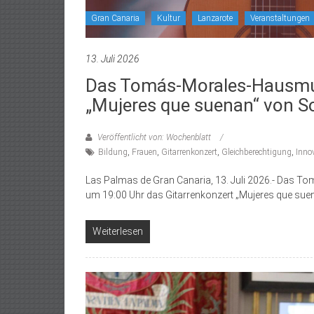
Gran Canaria
Kultur
Lanzarote
Veranstaltungen
13. Juli 2026
Das Tomás-Morales-Hausmus
„Mujeres que suenan“ von So
Veröffentlicht von: Wochenblatt
Bildung
,
Frauen
,
Gitarrenkonzert
,
Gleichberechtigung
,
Inno
Las Palmas de Gran Canaria, 13. Juli 2026.- Das T
um 19:00 Uhr das Gitarrenkonzert „Mujeres que suen
Weiterlesen