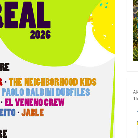
AK
16