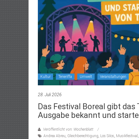
Kultur
Teneriffa
Umwelt
Veranstaltungen
28. Juli 2026
Das Festival Boreal gibt da
Ausgabe bekannt und starte
Veröffentlicht von: Wochenblatt
Andrea Abreu
,
Gleichberechtigung
,
Los Silos
,
Musikfestival