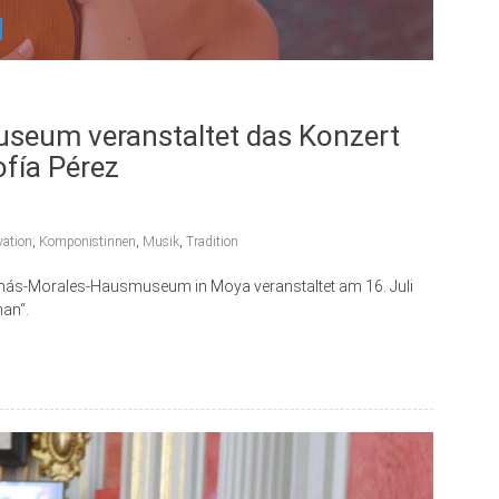
eum veranstaltet das Konzert
fía Pérez
vation
,
Komponistinnen
,
Musik
,
Tradition
omás-Morales-Hausmuseum in Moya veranstaltet am 16. Juli
an“.