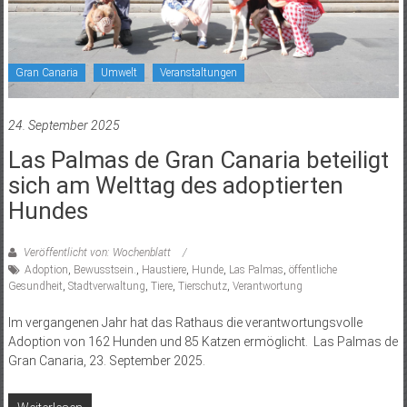
Gran Canaria
Umwelt
Veranstaltungen
24. September 2025
Las Palmas de Gran Canaria beteiligt
sich am Welttag des adoptierten
Hundes
Veröffentlicht von: Wochenblatt
Adoption
,
Bewusstsein.
,
Haustiere
,
Hunde
,
Las Palmas
,
öffentliche
Gesundheit
,
Stadtverwaltung
,
Tiere
,
Tierschutz
,
Verantwortung
Im vergangenen Jahr hat das Rathaus die verantwortungsvolle
Adoption von 162 Hunden und 85 Katzen ermöglicht. Las Palmas de
Gran Canaria, 23. September 2025.