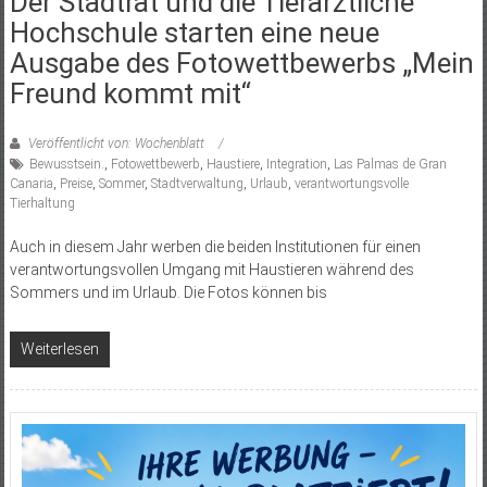
Der Stadtrat und die Tierärztliche
Hochschule starten eine neue
Ausgabe des Fotowettbewerbs „Mein
Freund kommt mit“
Veröffentlicht von: Wochenblatt
Bewusstsein.
,
Fotowettbewerb
,
Haustiere
,
Integration
,
Las Palmas de Gran
Canaria
,
Preise
,
Sommer
,
Stadtverwaltung
,
Urlaub
,
verantwortungsvolle
Tierhaltung
Auch in diesem Jahr werben die beiden Institutionen für einen
verantwortungsvollen Umgang mit Haustieren während des
Sommers und im Urlaub. Die Fotos können bis
Weiterlesen