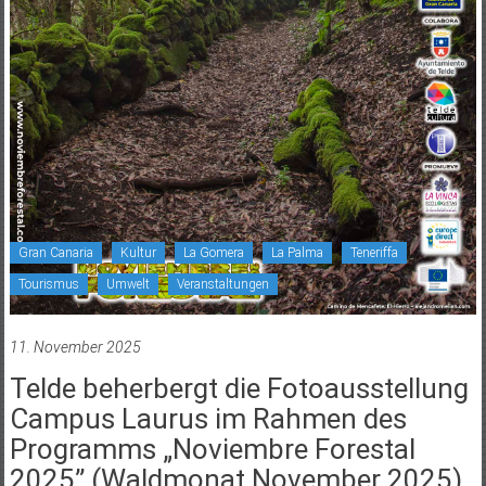
Gran Canaria
Kultur
La Gomera
La Palma
Teneriffa
Tourismus
Umwelt
Veranstaltungen
11. November 2025
Telde beherbergt die Fotoausstellung
Campus Laurus im Rahmen des
Programms „Noviembre Forestal
2025” (Waldmonat November 2025).