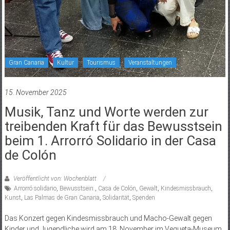
Gran Canaria
Kultur
Tourismus
Veranstaltungen
15. November 2025
Musik, Tanz und Worte werden zur
treibenden Kraft für das Bewusstsein
beim 1. Arrorró Solidario in der Casa
de Colón
Veröffentlicht von: Wochenblatt
Arrorró solidario
,
Bewusstsein.
,
Casa de Colón
,
Gewalt
,
Kindesmissbrauch
,
Kunst
,
Las Palmas de Gran Canaria
,
Solidarität
,
Spenden
Das Konzert gegen Kindesmissbrauch und Macho-Gewalt gegen
Kinder und Jugendliche wird am 18. November im Vegueta-Museum