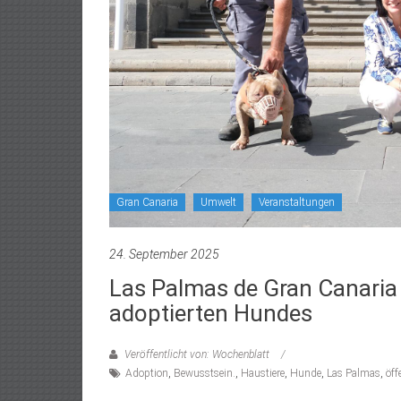
Gran Canaria
Umwelt
Veranstaltungen
24. September 2025
Las Palmas de Gran Canaria 
adoptierten Hundes
Veröffentlicht von: Wochenblatt
Adoption
,
Bewusstsein.
,
Haustiere
,
Hunde
,
Las Palmas
,
öff