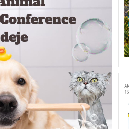
AK
16