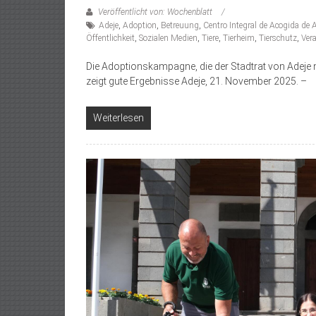
Veröffentlicht von: Wochenblatt
Adeje
,
Adoption
,
Betreuung
,
Centro Integral de Acogida de
Öffentlichkeit
,
Sozialen Medien
,
Tiere
,
Tierheim
,
Tierschutz
,
Ver
Die Adoptionskampagne, die der Stadtrat von Adeje
zeigt gute Ergebnisse Adeje, 21. November 2025. –
Weiterlesen