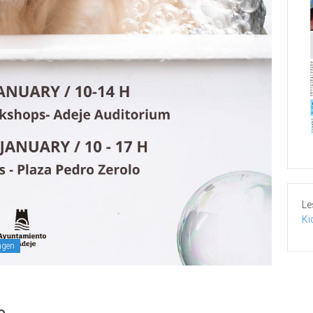
Le
Ki
ngen
e