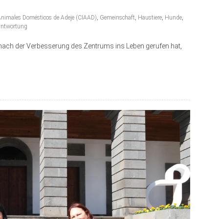
 Animales Domésticos de Adeje (CIAAD)
,
Gemeinschaft
,
Haustiere
,
Hunde
,
antwortung
 nach der Verbesserung des Zentrums ins Leben gerufen hat,