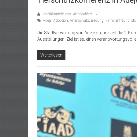
Veröffentlicht von: Wochenblatt
Adeje
,
Adoption
,
Artenschutz
,
Bildung
,
Familienfreundlich
,
Die Stadtverwaltung von Adeje organisiert die 1. Kon
Ausstellungen. Ziel ist es, einen verantwortungsvol
Weiterlesen