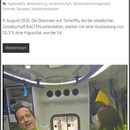
Agrarsektor
,
Bewässerung
,
Landwirtschaft
,
Ressourcenmanagement
,
Sommer
,
Stauseen
,
Wasserressourcen
4. August 2026. Die Stauseen auf Teneriffa, die der staatlichen
Gesellschaft BALTEN unterstehen, starten mit einer Auslastung von
55,3 % ihrer Kapazität, wie der für
Weiterlesen