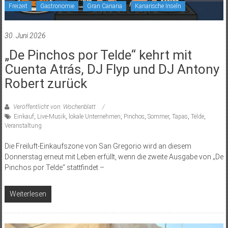
Freizeit
Gastronomie
Gran Canaria
Kanarische Inseln
30. Juni 2026
„De Pinchos por Telde“ kehrt mit
Cuenta Atrás, DJ Flyp und DJ Antony
Robert zurück
Veröffentlicht von: Wochenblatt
Einkauf
,
Live-Musik
,
lokale Unternehmen
,
Pinchos
,
Sommer
,
Tapas
,
Telde
,
Veranstaltung
Die Freiluft-Einkaufszone von San Gregorio wird an diesem
Donnerstag erneut mit Leben erfüllt, wenn die zweite Ausgabe von „De
Pinchos por Telde“ stattfindet –
Weiterlesen