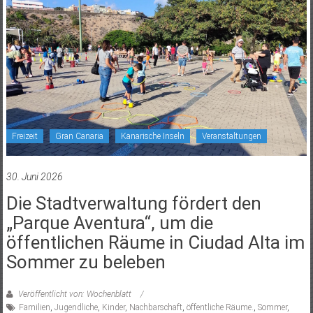
Freizeit
Gran Canaria
Kanarische Inseln
Veranstaltungen
30. Juni 2026
Die Stadtverwaltung fördert den
„Parque Aventura“, um die
öffentlichen Räume in Ciudad Alta im
Sommer zu beleben
Veröffentlicht von: Wochenblatt
Familien
,
Jugendliche
,
Kinder
,
Nachbarschaft
,
öffentliche Räume.
,
Sommer
,