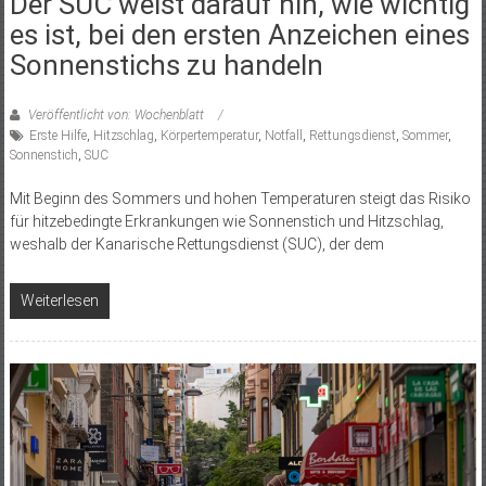
Der SUC weist darauf hin, wie wichtig
es ist, bei den ersten Anzeichen eines
Sonnenstichs zu handeln
Veröffentlicht von: Wochenblatt
Erste Hilfe
,
Hitzschlag
,
Körpertemperatur
,
Notfall
,
Rettungsdienst
,
Sommer
,
Sonnenstich
,
SUC
Mit Beginn des Sommers und hohen Temperaturen steigt das Risiko
für hitzebedingte Erkrankungen wie Sonnenstich und Hitzschlag,
weshalb der Kanarische Rettungsdienst (SUC), der dem
Weiterlesen