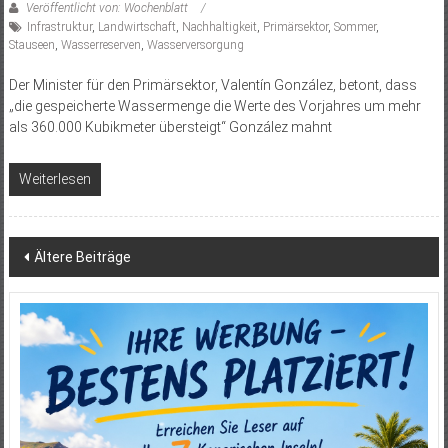
Veröffentlicht von: Wochenblatt
Infrastruktur
,
Landwirtschaft
,
Nachhaltigkeit
,
Primärsektor
,
Sommer
,
Stauseen
,
Wasserreserven
,
Wasserversorgung
Der Minister für den Primärsektor, Valentín González, betont, dass
„die gespeicherte Wassermenge die Werte des Vorjahres um mehr
als 360.000 Kubikmeter übersteigt“ González mahnt
Weiterlesen
Beitragsnavigation
Ältere Beiträge