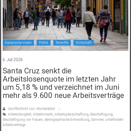
Kanarische Inseln
Politik
Teneriffa
Wirtschaft
6. Juli 2026
Santa Cruz senkt die
Arbeitslosenquote im letzten Jahr
um 5,18 % und verzeichnet im Juni
mehr als 9.600 neue Arbeitsverträge
Veröffentlicht von: Wochenblatt
Arbeitslosigkeit
,
Arbeitsmarkt
,
Arbeitsplatzschaffung
,
Beschäftigung
,
Beschäftigung von Frauen
,
demographische Entwicklung
,
Sommer
,
unbefristete
Arbeitsverträge