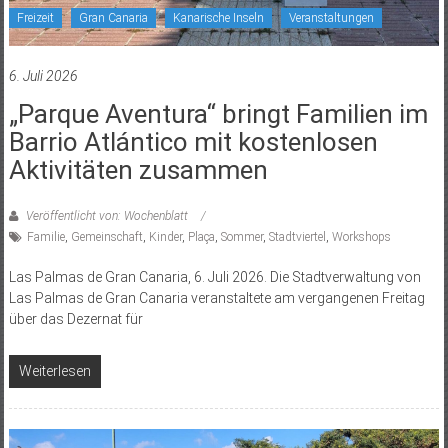
Freizeit
Gran Canaria
Kanarische Inseln
Veranstaltungen
6. Juli 2026
„Parque Aventura“ bringt Familien im
Barrio Atlántico mit kostenlosen
Aktivitäten zusammen
Veröffentlicht von: Wochenblatt
Familie
,
Gemeinschaft
,
Kinder
,
Plaça
,
Sommer
,
Stadtviertel
,
Workshops
Las Palmas de Gran Canaria, 6. Juli 2026. Die Stadtverwaltung von
Las Palmas de Gran Canaria veranstaltete am vergangenen Freitag
über das Dezernat für
Weiterlesen