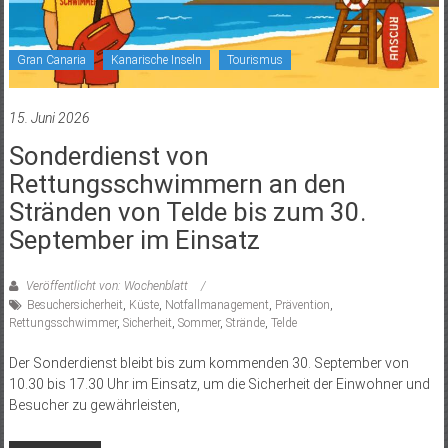
Gran Canaria
Kanarische Inseln
Tourismus
15. Juni 2026
Sonderdienst von
Rettungsschwimmern an den
Stränden von Telde bis zum 30.
September im Einsatz
Veröffentlicht von: Wochenblatt
Besuchersicherheit
,
Küste
,
Notfallmanagement
,
Prävention
,
Rettungsschwimmer
,
Sicherheit
,
Sommer
,
Strände
,
Telde
Der Sonderdienst bleibt bis zum kommenden 30. September von
10.30 bis 17.30 Uhr im Einsatz, um die Sicherheit der Einwohner und
Besucher zu gewährleisten,