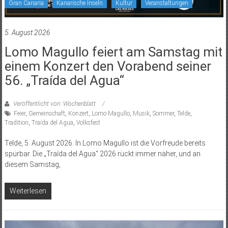
Gran Canaria
Kanarische Inseln
Kultur
Veranstaltungen
5. August 2026
Lomo Magullo feiert am Samstag mit
einem Konzert den Vorabend seiner
56. „Traída del Agua“
Veröffentlicht von: Wochenblatt
Feier
,
Gemeinschaft
,
Konzert
,
Lomo Magullo
,
Musik
,
Sommer
,
Telde
,
Tradition
,
Traída del Agua
,
Volksfest
Telde, 5. August 2026. In Lomo Magullo ist die Vorfreude bereits
spürbar. Die „Traída del Agua“ 2026 rückt immer näher, und an
diesem Samstag,
Weiterlesen