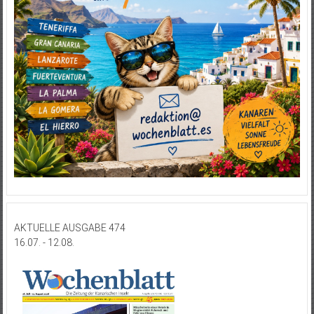
AKTUELLE AUSGABE 474
16.07. - 12.08.