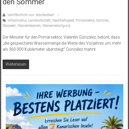
den Sommer
Veröffentlicht von: Wochenblatt
Infrastruktur
,
Landwirtschaft
,
Nachhaltigkeit
,
Primärsektor
,
Sommer
,
Stauseen
,
Wasserreserven
,
Wasserversorgung
Der Minister für den Primärsektor, Valentín González, betont, dass
„die gespeicherte Wassermenge die Werte des Vorjahres um mehr
als 360.000 Kubikmeter übersteigt“ González mahnt
Weiterlesen