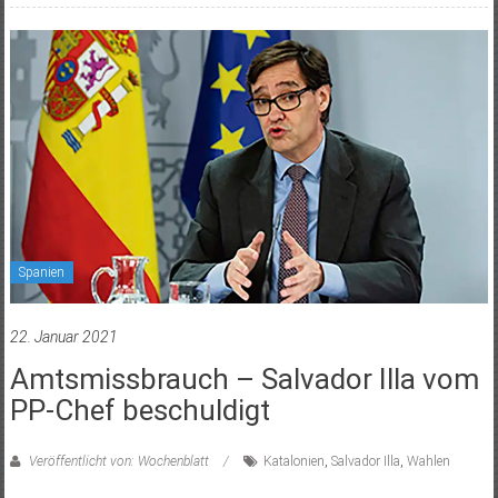
Spanien
22. Januar 2021
Amtsmissbrauch – Salvador Illa vom
PP-Chef beschuldigt
Veröffentlicht von: Wochenblatt
Katalonien
,
Salvador Illa
,
Wahlen