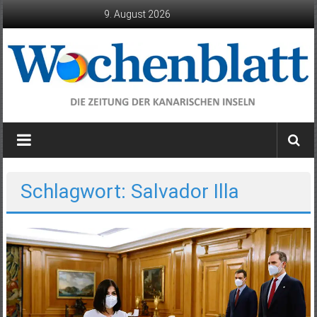
Zum
9. August 2026
Inhalt
springen
Wochenblatt
die
Zeitung
der
Schlagwort: Salvador Illa
Kanarischen
Inseln