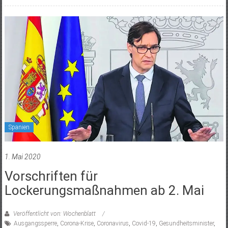
Spanien
1. Mai 2020
Vorschriften für
Lockerungsmaßnahmen ab 2. Mai
Veröffentlicht von: Wochenblatt
Ausgangssperre
,
Corona-Krise
,
Coronavirus
,
Covid-19
,
Gesundheitsminister
,