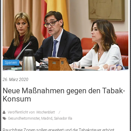
Spanien
26. März 2020
Neue Maßnahmen gegen den Tabak-
Konsum
Veröffentlicht von: Wochenblatt
Gesundheitsminister
,
Madrid
,
Salvador Illa
Rauchfreie Zonen sollen erweitert und die Tabaksteuer erhönt