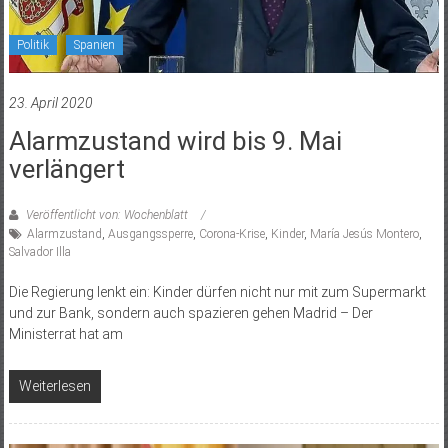
Politik
Spanien
23. April 2020
Alarmzustand wird bis 9. Mai
verlängert
Veröffentlicht von: Wochenblatt
Alarmzustand
,
Ausgangssperre
,
Corona-Krise
,
Kinder
,
María Jesús Montero
,
Salvador Illa
Die Regierung lenkt ein: Kinder dürfen nicht nur mit zum Supermarkt
und zur Bank, sondern auch spazieren gehen Madrid – Der
Ministerrat hat am
Weiterlesen