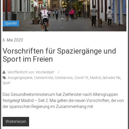
Spanien
6. Mai 2020
Vorschriften für Spaziergänge und
Sport im Freien
Veröffentlicht von: Wochenblatt
Ausgangssperre
,
Corona-Krise
,
Coronavirus
,
Covid-19
,
Madrid
,
Salvador Illa
,
Sport
Das Gesundheitsministerium hat Zeitfenster nach Altersgruppen
festgelegt Madrid – Seit 2. Mai gelten die neuen Vorschriften, die von
der spanischen Regierung im Zusammenhang mit
Weiterlesen