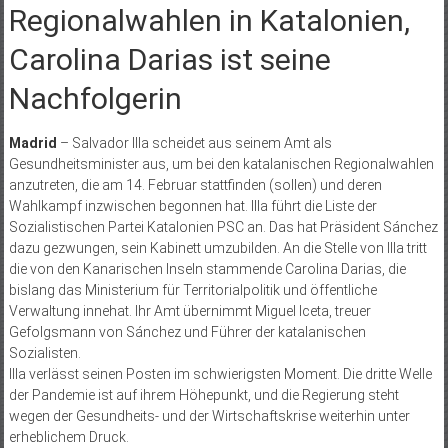
Regionalwahlen in Katalonien,
Carolina Darias ist seine
Nachfolgerin
Madrid
– Salvador Illa scheidet aus seinem Amt als
Gesundheitsminister aus, um bei den katalanischen Regionalwahlen
anzutreten, die am 14. Februar stattfinden (sollen) und deren
Wahlkampf inzwischen begonnen hat. Illa führt die Liste der
Sozialistischen Partei Katalonien PSC an. Das hat Präsident Sánchez
dazu gezwungen, sein Kabinett umzubilden. An die Stelle von Illa tritt
die von den Kanarischen Inseln stammende Carolina Darias, die
bislang das Ministerium für Territorialpolitik und öffentliche
Verwaltung innehat. Ihr Amt übernimmt Miguel Iceta, treuer
Gefolgsmann von Sánchez und Führer der katalanischen
Sozialisten.
Illa verlässt seinen Posten im schwierigsten Moment. Die dritte Welle
der Pandemie ist auf ihrem Höhepunkt, und die Regierung steht
wegen der Gesundheits- und der Wirtschaftskrise weiterhin unter
erheblichem Druck.