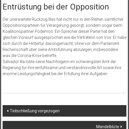
Entrüstung bei der Opposition
Der unerwartete Rückzug Illas hat nicht nur in den Reihen sämtlicher
Oppositionsparteien für Verärgerung gesorgt, sondern sogar beim
Koalitionspartner Podemos. Ein Sprecher dieser Partei hat den
gleichen Vorwurf ausgesprochen wie die Vertreterin von Vox: Er habe
sich durch die Hintertür davongemacht, ohne vor dem Parlament
Rechenschaft über seine Amtsführung abzulegen, insbesondere
was die Corona-Krise betreffe.
Salvador Illa lobte seine Nachfolgerin im schwierigsten Amt der
Regierung für ihre einfühlsame und verständnisvolle Art sowie ihre
enorme Leistungsfähigkeit bei der Erfüllung ihrer Aufgaben.
Beitragsnavigation
Teilschließung vorgezogen
Mandelblüte