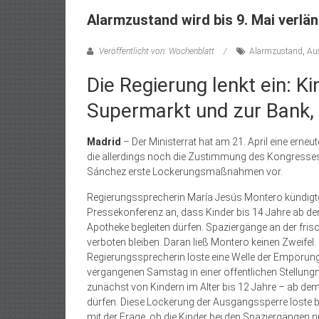
Alarmzustand wird bis 9. Mai verlä
Veröffentlicht von: Wochenblatt
Alarmzustand
,
Au
Die Regierung lenkt ein: K
Supermarkt und zur Bank,
Madrid
– Der Ministerrat hat am 21. April eine ern
die allerdings noch die Zustimmung des Kongresses b
Sánchez erste Lockerungsmaßnahmen vor.
Regierungssprecherin María Jesús Montero kündigte 
Pressekonferenz an, dass Kinder bis 14 Jahre ab dem 
Apotheke begleiten dürfen. Spaziergänge an der fris
verboten bleiben. Daran ließ Montero keinen Zweifel
Regierungssprecherin löste eine Welle der Empörun
vergangenen Samstag in einer öffentlichen Stellung
zunächst von Kindern im Alter bis 12 Jahre – ab dem 2
dürfen. Diese Lockerung der Ausgangssperre löste be
mit der Frage, ob die Kinder bei den Spaziergängen 