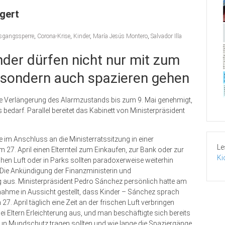
ngert
sgangssperre
,
Corona-Krise
,
Kinder
,
María Jesús Montero
,
Salvador Illa
inder dürfen nicht nur mit zum
 sondern auch spazieren gehen
eute Verlängerung des Alarmzustands bis zum 9. Mai genehmigt,
edarf. Parallel bereitet das Kabinett von Ministerpräsident
im Anschluss an die Ministerratssitzung in einer
Le
27. April einen Elternteil zum Einkaufen, zur Bank oder zur
Ki
chen Luft oder in Parks sollten paradoxerweise weiterhin
. Die Ankündigung der Finanzministerin und
g aus. Ministerpräsident Pedro Sánchez persönlich hatte am
nahme in Aussicht gestellt, dass Kinder – Sánchez sprach
7. April täglich eine Zeit an der frischen Luft verbringen
i Eltern Erleichterung aus, und man beschäftigte sich bereits
nun Mundschutz tragen sollten und wie lange die Spaziergänge