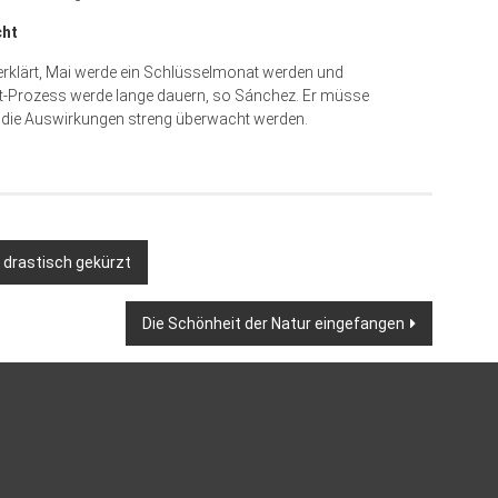
cht
 erklärt, Mai werde ein Schlüsselmonat werden und
t-Prozess werde lange dauern, so Sánchez. Er müsse
d die Auswirkungen streng überwacht werden.
 drastisch gekürzt
Die Schönheit der Natur eingefangen