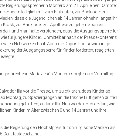
zte Regierungssprecherin Montero am 21. April einen Dämpfer.
en, sondern lediglich mit zum Einkaufen, zur Bank oder zur
edien, dass die Jugendlichen ab 14 Jahren ohnehin längst ihr
 Kiosk, zur Bank oder zur Apotheke zu gehen. Spanien
orden, und man hatte verstanden, dass die Ausgangssperre für
wie für jüngere Kinder. Unmittelbar nach der Pressekonferenz
zialen Netzwerken breit. Auch die Opposition sowie einige
ockerung der Ausgangssperre für Kinder forderten, reagierten
bewegte.
rungssprecherin María Jesús Montero sorgten am Vormittag
alvador Illa vor die Presse, um zu erklären, dass Kinder ab
t ab Montag, zu Spaziergängen an die frische Luft gehen dürfen.
cheidung getroffen, erklärte Illa. Nun werde noch geklärt, wie
llionen Kinder im Alter zwischen 0 und 14 Jahren und ihre
.
s die Regierung den Höchstpreis für chirurgische Masken als
Cent festgesetzt hat.