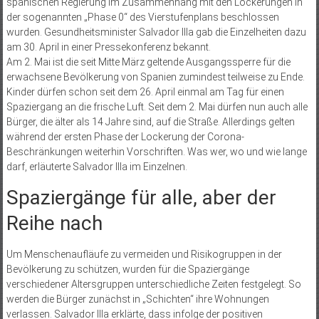
spanischen Regierung im Zusammenhang mit den Lockerungen in
der sogenannten „Phase 0“ des Vierstufenplans beschlossen
wurden. Gesundheitsminister Salvador Illa gab die Einzelheiten dazu
am 30. April in einer Pressekonferenz bekannt.
Am 2. Mai ist die seit Mitte März geltende Ausgangssperre für die
erwachsene Bevölkerung von Spanien zumindest teilweise zu Ende.
Kinder dürfen schon seit dem 26. April einmal am Tag für einen
Spaziergang an die frische Luft. Seit dem 2. Mai dürfen nun auch alle
Bürger, die älter als 14 Jahre sind, auf die Straße. Allerdings gelten
während der ersten Phase der Lockerung der Corona-
Beschränkungen weiterhin Vorschriften. Was wer, wo und wie lange
darf, erläuterte Salvador Illa im Einzelnen.
Spaziergänge für alle, aber der
Reihe nach
Um Menschenaufläufe zu vermeiden und Risikogruppen in der
Bevölkerung zu schützen, wurden für die Spaziergänge
verschiedener Altersgruppen unterschiedliche Zeiten festgelegt. So
werden die Bürger zunächst in „Schichten“ ihre Wohnungen
verlassen. Salvador Illa erklärte, dass infolge der positiven