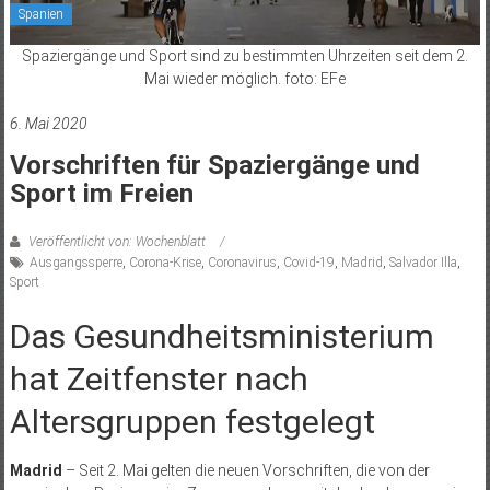
Spanien
Spaziergänge und Sport sind zu bestimmten Uhrzeiten seit dem 2.
Mai wieder möglich. foto: EFe
6. Mai 2020
Vorschriften für Spaziergänge und
Sport im Freien
Veröffentlicht von: Wochenblatt
Ausgangssperre
,
Corona-Krise
,
Coronavirus
,
Covid-19
,
Madrid
,
Salvador Illa
,
Sport
Das Gesundheitsministerium
hat Zeitfenster nach
Altersgruppen festgelegt
Madrid
– Seit 2. Mai gelten die neuen Vorschriften, die von der