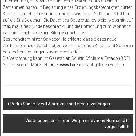
unternehmen, müssen sich ab dem 2. Mai ebenfalls an einen
Zeitrahmen halten. In Begleitung eines Erziehungsberechtigten dürfen
Kinder unter 14 Jahren nun nur noch zwischen 12.00 und 19.00 Uhr
auf die Straße gehen. Die Dauer des Spaziergangs bleibt weiterhin auf
maximal eine Stunde beschränkt, und die Entfernung zum Wohnsitz
darf nicht mehr als einen Kilometer betragen.
Gesundheitsminister Salvador Illa erklärte, dass dieses neue
Zeitfenster dazu gedacht ist, zu vermeiden, dass Kinder und Senioren
bei den Spaziergängen zusammentreffen.
Die Verordnung kann im Gesetzblatt Boletín Oficial del Estado (BOE)
Nr. 121 vom 1. Mai 2020 unter
www.boe.es
nachgelesen werden.
Beitragsnavigation
Pedro Sánchez will Alarmzustand erneut verlängern
Vierphasenplan für den Weg in eine „neue Normalität“
vorgestellt