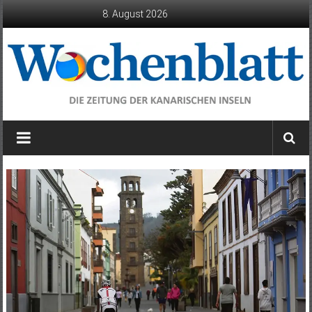
Zum
8. August 2026
Inhalt
springen
Wochenblatt
die
Zeitung
der
Kanarischen
Inseln