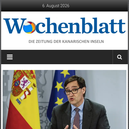
Zum
6. August 2026
Inhalt
springen
Wochenblatt
die
Zeitung
der
Kanarischen
Inseln