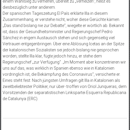
einem Wahlsieg zu verhelfen, übereilt zu „verheizen“, heißt es
diesbezüglich unter anderem.
Der spanischen Tageszeitung El País erklärte Illa in diesem
Zusammenhang, er verstehe nicht, woher diese Gerüchte kämen.
„Das stand bislang nie zur Debatte“, wiegelte er wörtlich ab. Bekannt
ist, dass der Gesundheitsminister und Regierungschef Pedro
Sánchez in engem Austausch stehen und sich gegenseitig viel
Vertrauen entgegenbringen. Über eine Ablösung Icetas an der Spitze
der katalonischen Sozialisten sei jedoch bislang nie gesprochen
worden, stellte Illa klar, fügte jedoch hinzu, er stehe dem
Regierungschef „zur Verfügung“. „Im Moment aber konzentrieren wir
uns auf das, was wirklich in Spanien ebenso wie in Katalonien
vordringlich ist, die Bekämpfung des Coronavirus“, versicherte er.
Eines steht fest: Nach jüngsten Umfragen gilt Illa in Katalonien als
zweitbeliebtester Politiker, nur über- troffen von Oriol Junqueras, dem
Vorsitzenden der separatistischen Linkspartei Esquerra Republicana
de Catalunya (ERC).