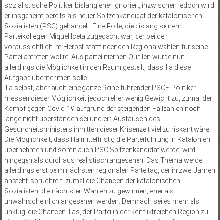
sozialistische Politiker bislang eher ignoriert, inzwischen jedoch wird
er insgeheim bereits als neuer Spitzenkandidat der katalonischen
Sozialisten (PSC) gehandelt. Eine Rolle, die bislang seinem
Parteikollegen Miquel Iceta zugedacht war, der bei den
voraussichtlich im Herbst stattfindenden Regionalwahlen für seine
Partei antreten wollte. Aus parteiinternen Quellen wurde nun
allerdings die Möglichkeit in den Raum gestellt, dass Illa diese
Aufgabe übernehmen solle.
Illa selbst, aber auch eine ganze Reihe führender PSOE-Politiker
messen dieser Möglichkeit jedoch eher wenig Gewicht zu, zumal der
Kampf gegen Covid-19 aufgrund der steigenden Fallzahlen noch
lange nicht überstanden sei und ein Austausch des
Gesundheitsministers inmitten dieser Krisenzeit viel zu riskant wäre.
Die Möglichkeit, dass Illa mittelfristig die Parteiführung in Katalonien
übernehmen und somit auch PSC-Spitzenkandidat werde, wird
hingegen als durchaus realistisch angesehen. Das Thema werde
allerdings erst beim nächsten regionalen Parteitag, der in zwei Jahren
ansteht, spruchreif, zumal die Chancen der katalonischen
Sozialisten, die nächtsten Wahlen zu gewinnen, eher als
unwahrscheinlich angesehen werden. Demnach sei es mehr als
unklug, die Chancen Illas, der Partei in der konfliktreichen Region zu