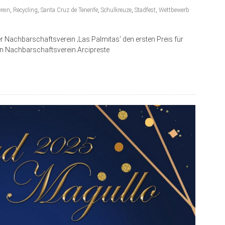
rein
,
Recycling
,
Santa Cruz de Tenerife
,
Schulkreuze
,
Stadfest
,
Wettbewerb
 Nachbarschaftsverein ‚Las Palmitas‘ den ersten Preis für
den Nachbarschaftsverein Arcipreste