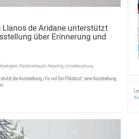
 Llanos de Aridane unterstützt
Ausstellung über Erinnerung und
hhaltigkeit
,
Plastikverbrauch
,
Recycling
,
Umwelterziehung
ützt die Ausstellung „Yo viví Sin Plástico“, eine Ausstellung,
us
Le
Ki