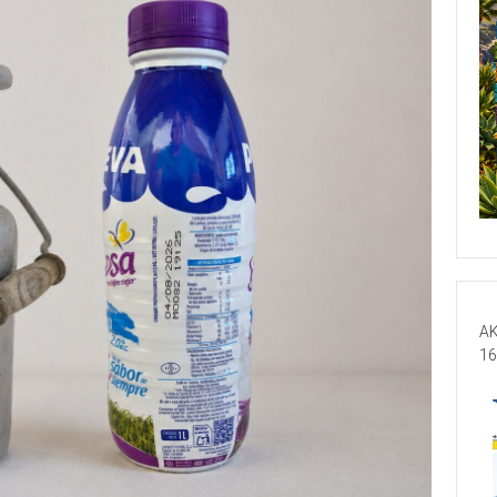
AK
16