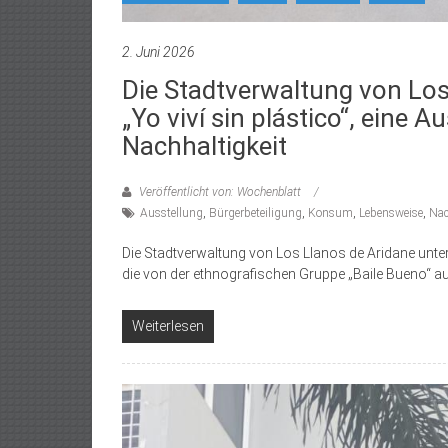
2. Juni 2026
Die Stadtverwaltung von Los
„Yo viví sin plástico“, eine 
Nachhaltigkeit
Veröffentlicht von: Wochenblatt
Ausstellung
,
Bürgerbeteiligung
,
Konsum
,
Lebensweise
,
Nac
Die Stadtverwaltung von Los Llanos de Aridane unterst
die von der ethnografischen Gruppe „Baile Bueno“ a
Weiterlesen