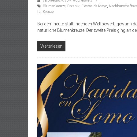
Veröffentlicht von: Wochenblatt
Blumenkreuze
,
Botanik
,
Fiestas de Mayo
,
Nachbarschaftsve
für Kreuze
Bei dem heute stattfindenden Wettbewerb gewann der
natürliche Blumenkreuze. Der zweite Preis ging an 
Weiterlesen