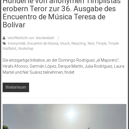
Hunderte von anonymen Timplistas
erobern Teror zur 36. Ausgabe des
Encuentro de Música Teresa de
Bolívar
Veröffentlicht von: Wochenblatt
Anonymität
,
Encuentro de Música
,
Musik
,
Recycling
,
Teror
,
Timple
,
Timple-
Wallfahrt
,
Workshop
Die einzigartige Initiative, an der Domingo Rodríguez „el Majorero“,
Hirahi Afonso, Germán López, Derque Martín, Julia Rodríguez, Laura
Martel und Ner Suárez teilnehmen, findet
Weiterlesen