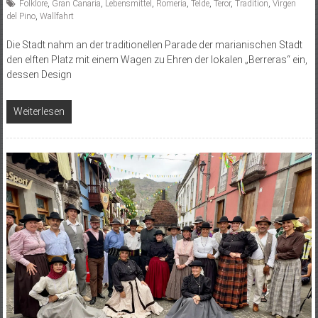
Folklore
,
Gran Canaria
,
Lebensmittel
,
Romería
,
Telde
,
Teror
,
Tradition
,
Virgen
del Pino
,
Wallfahrt
Die Stadt nahm an der traditionellen Parade der marianischen Stadt
den elften Platz mit einem Wagen zu Ehren der lokalen „Berreras“ ein,
dessen Design
Weiterlesen