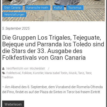
Gran Canaria
Kanarische Inseln
Kultur
Tourismus
Veranstaltungen
5. September 2025
Die Gruppen Los Trigales, Tejeguate,
Bejeque und Parranda los Toledo sind
die Stars der 33. Ausgabe des
Folkfestivals von Gran Canaria
Veröffentlicht von: Wochenblatt
Folkfestival
,
Folklore
,
Künstler
,
Maria Isabel Torón
,
Musik
,
Tanz
,
Teror
,
Tradition
– Am Abend des 6. September, dem Vorabend der Romería-Ofrenda
del Pino, findet es auf der Plaza de Sintes in Teror bei freiem Eintritt
Weiterlesen