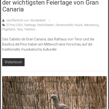
der wichtigsten Feiertage von Gran
Canaria
Veröffentlicht von: Wochenblatt
El Pino 2025
,
Feiertage
,
Festlichkeiten
,
Gemeinschaft
,
Musik
,
Networking
,
Pilgerfahrt
,
Teror
,
Tradition
Das Cabildo de Gran Canaria, das Rathaus von Teror und die
Basílica del Pino haben am Mittwoch eine Vorschau auf die
traditionelle, musikalische, kulturelle
Weiterlesen