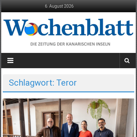
Zum
6. August 2026
Inhalt
springen
Wochenblatt
die
Zeitung
der
Schlagwort: Teror
Kanarischen
Inseln