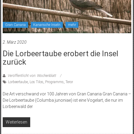
Gran Canaria
Kanarische Inseln
mehr
2. März 2020
Die Lorbeertaube erobert die Insel
zurück
Veröffentlicht von: Wochenblatt
Lorbeertaube
,
Los Tilos
,
Programms
,
Teror
Die Art verschwand vor 100 Jahren von Gran Canaria Gran Canaria –
Die Lorbeertaube (Columba junoniae) ist eine Vogelart, die nur im
Lorbeerwald der
Weiterlesen