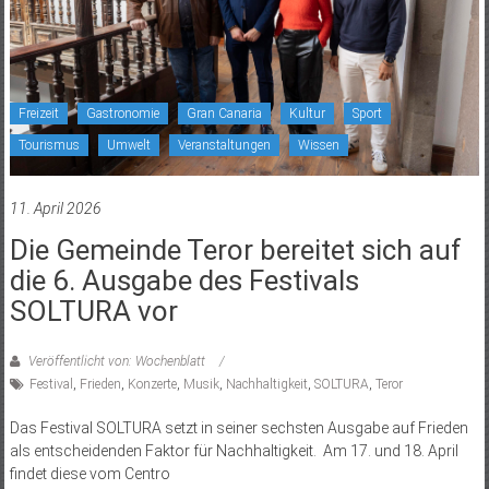
Freizeit
Gastronomie
Gran Canaria
Kultur
Sport
Tourismus
Umwelt
Veranstaltungen
Wissen
11. April 2026
Die Gemeinde Teror bereitet sich auf
die 6. Ausgabe des Festivals
SOLTURA vor
Veröffentlicht von: Wochenblatt
Festival
,
Frieden
,
Konzerte
,
Musik
,
Nachhaltigkeit
,
SOLTURA
,
Teror
Das Festival SOLTURA setzt in seiner sechsten Ausgabe auf Frieden
als entscheidenden Faktor für Nachhaltigkeit. Am 17. und 18. April
findet diese vom Centro