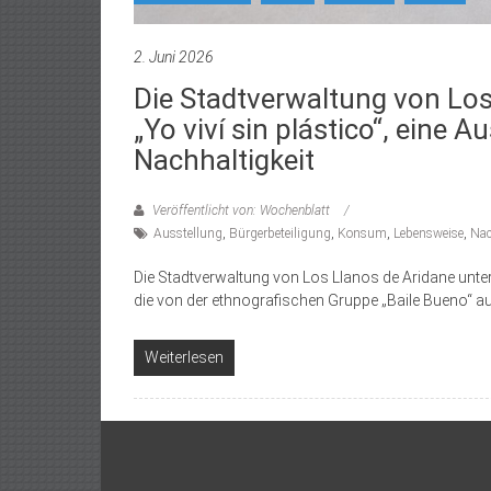
2. Juni 2026
Die Stadtverwaltung von Los
„Yo viví sin plástico“, eine 
Nachhaltigkeit
Veröffentlicht von: Wochenblatt
Ausstellung
,
Bürgerbeteiligung
,
Konsum
,
Lebensweise
,
Nac
Die Stadtverwaltung von Los Llanos de Aridane unterst
die von der ethnografischen Gruppe „Baile Bueno“ a
Weiterlesen