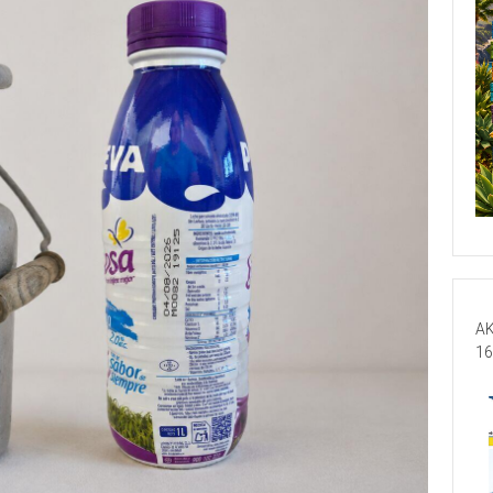
AK
16