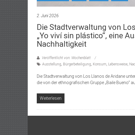
2. Juni 2026
Die Stadtverwaltung von Los
„Yo viví sin plástico“, eine 
Nachhaltigkeit
Veröffentlicht von: Wochenblatt
Ausstellung
,
Bürgerbeteiligung
,
Konsum
,
Lebensweise
,
Nac
Die Stadtverwaltung von Los Llanos de Aridane unterst
die von der ethnografischen Gruppe „Baile Bueno“ a
Weiterlesen