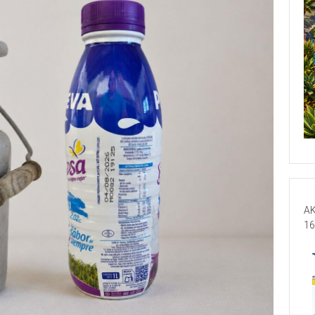
AK
16