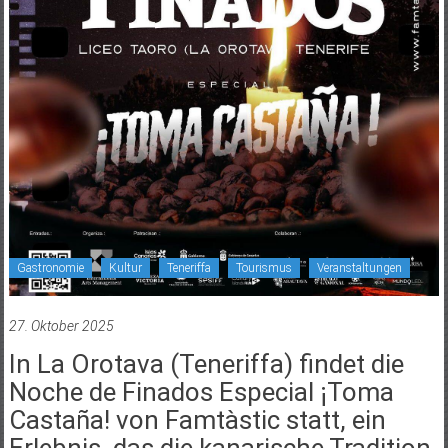
Gastronomie
Kultur
Teneriffa
Tourismus
Veranstaltungen
27. Oktober 2025
In La Orotava (Teneriffa) findet die
Noche de Finados Especial ¡Toma
Castaña! von Famtàstic statt, ein