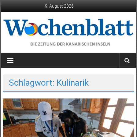
Zum
9. August 2026
Inhalt
springen
Wochenblatt
die
Zeitung
der
Schlagwort: Kulinarik
Kanarischen
Inseln