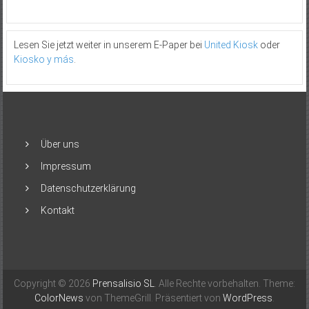
Lesen Sie jetzt weiter in unserem E-Paper bei
United Kiosk
oder
Kiosko y más
.
Über uns
Impressum
Datenschutzerklärung
Kontakt
Copyright © 2026
Prensalisio SL
. Alle Rechte vorbehalten. Theme:
ColorNews
von ThemeGrill. Präsentiert von
WordPress
.