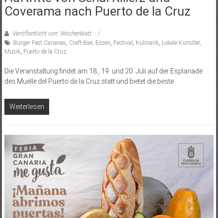
Coverama nach Puerto de la Cruz
Veröffentlicht von: Wochenblatt
Burger Fest Canarias
,
Craft-Bier
,
Essen
,
Festival
,
Kulinarik
,
Lokale Künstler
,
Musik
,
Puerto de la Cruz
Die Veranstaltung findet am 18., 19. und 20. Juli auf der Esplanade
des Muelle del Puerto de la Cruz statt und bietet die beste
Weiterlesen