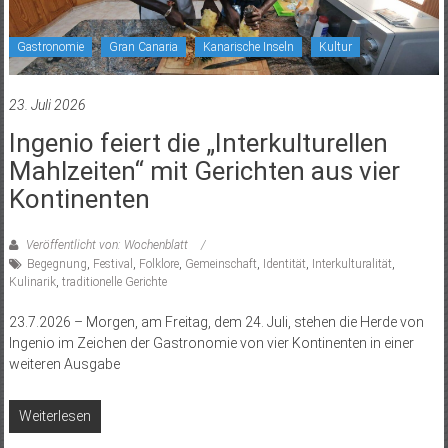
Gastronomie
Gran Canaria
Kanarische Inseln
Kultur
23. Juli 2026
Ingenio feiert die „Interkulturellen
Mahlzeiten“ mit Gerichten aus vier
Kontinenten
Veröffentlicht von: Wochenblatt
Begegnung
,
Festival
,
Folklore
,
Gemeinschaft
,
Identität
,
Interkulturalität
,
Kulinarik
,
traditionelle Gerichte
23.7.2026 – Morgen, am Freitag, dem 24. Juli, stehen die Herde von
Ingenio im Zeichen der Gastronomie von vier Kontinenten in einer
weiteren Ausgabe
Weiterlesen