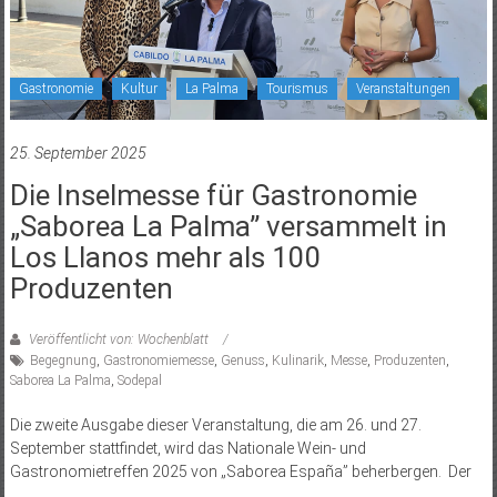
Gastronomie
Kultur
La Palma
Tourismus
Veranstaltungen
25. September 2025
Die Inselmesse für Gastronomie
„Saborea La Palma” versammelt in
Los Llanos mehr als 100
Produzenten
Veröffentlicht von: Wochenblatt
Begegnung
,
Gastronomiemesse
,
Genuss
,
Kulinarik
,
Messe
,
Produzenten
,
Saborea La Palma
,
Sodepal
Die zweite Ausgabe dieser Veranstaltung, die am 26. und 27.
September stattfindet, wird das Nationale Wein- und
Gastronomietreffen 2025 von „Saborea España” beherbergen. Der