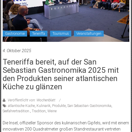
Gastronomie
Teneriffa
Tourismus
Veranstaltungen
4. Oktober 2025
Teneriffa bereit, auf der San
Sebastian Gastronomika 2025 mit
den Produkten seiner atlantischen
Küche zu glänzen
Veröffentlicht von: Wochenblatt
atlantische Küche
,
Kulinarik
,
Produkte
,
San Sebastian Gastronomika
,
Seefahrertradition.
,
Tradition
,
Weine
Die Insel, offizieller Sponsor des kulinarischen Gipfels, wird mit einem
innovativen 200 Quadratmeter großen Standrestaurant vertreten