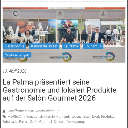
Gastronomie
Kanarische Inseln
La Palma
Tourismus
Veranstaltungen
13. April 2026
La Palma präsentiert seine
Gastronomie und lokalen Produkte
auf der Salón Gourmet 2026
Veröffentlicht von: Wochenblatt
HORECA
,
internationale Märkte
,
Kulinarik
,
Lebensmittel
,
lokale Produkte
,
Saborea La Palma
,
Salón Gourmet
,
Sodepal
,
Verkostungen