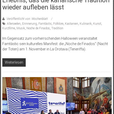
Erlebnis, das die kanarische Tradition
wieder aufleben lässt
Veröffentlicht von: Wochenblatt
Allerseelen
,
Erinnerung
,
Famtàstic
,
Folklore
,
Kastanien
,
Kulinarik
,
Kunst
,
Kurzfilme
,
Musik
,
Noche de Finados
,
Tradition
Im Gegensatz zum vorherrschenden Halloween veranstaltet
Famtàstic sein kulturelles Manifest: die „Noche de Finados“ (Nacht
der Toten) am 1. November in La Orotava (Teneriffa).
Weiterlesen