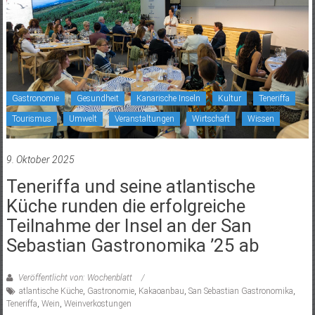
Gastronomie
Gesundheit
Kanarische Inseln
Kultur
Teneriffa
Tourismus
Umwelt
Veranstaltungen
Wirtschaft
Wissen
9. Oktober 2025
Teneriffa und seine atlantische
Küche runden die erfolgreiche
Teilnahme der Insel an der San
Sebastian Gastronomika ’25 ab
Veröffentlicht von: Wochenblatt
atlantische Küche
,
Gastronomie
,
Kakaoanbau
,
San Sebastian Gastronomika
,
Teneriffa
,
Wein
,
Weinverkostungen