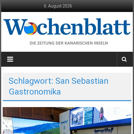
Zum
6. August 2026
Inhalt
springen
Wochenblatt
die
Zeitung
der
Schlagwort: San Sebastian
Kanarischen
Gastronomika
Inseln