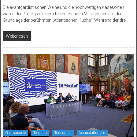
Die avantgardistischen Weine und die hochwertigen Käsesorten
waren der Prolog zu einem faszinierenden Mittagessen auf der
Grundlage der berühmten „Atlantischen Küche“. Während der drei
Weiterlesen
Gastronomie
Teneriffa
Tourismus
Veranstaltungen