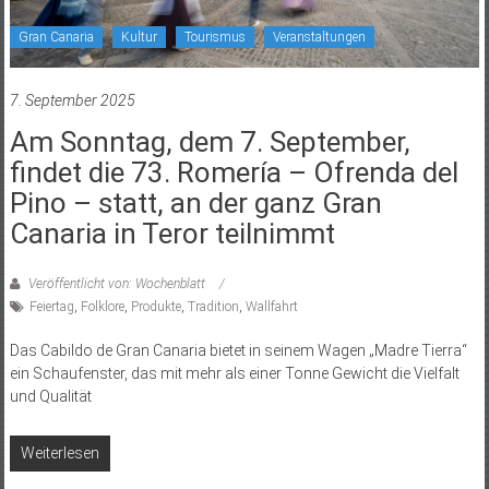
Gran Canaria
Kultur
Tourismus
Veranstaltungen
7. September 2025
Am Sonntag, dem 7. September,
findet die 73. Romería – Ofrenda del
Pino – statt, an der ganz Gran
Canaria in Teror teilnimmt
Veröffentlicht von: Wochenblatt
Feiertag
,
Folklore
,
Produkte
,
Tradition
,
Wallfahrt
Das Cabildo de Gran Canaria bietet in seinem Wagen „Madre Tierra“
ein Schaufenster, das mit mehr als einer Tonne Gewicht die Vielfalt
und Qualität
Weiterlesen