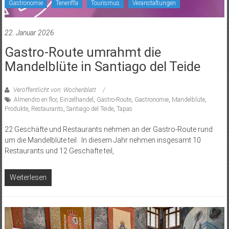
Gastronomie
Teneriffa
Tourismus
Veranstaltungen
22. Januar 2026
Gastro-Route umrahmt die
Mandelblüte in Santiago del Teide
Veröffentlicht von: Wochenblatt
Almendro en flor
,
Einzelhandel
,
Gastro-Route
,
Gastronomie
,
Mandelblüte
,
Produkte
,
Restaurants
,
Santiago del Teide
,
Tapas
22 Geschäfte und Restaurants nehmen an der Gastro-Route rund
um die Mandelblüte teil. In diesem Jahr nehmen insgesamt 10
Restaurants und 12 Geschäfte teil,
Weiterlesen