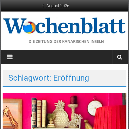
Zum
9. August 2026
Inhalt
springen
Wochenblatt
die
Zeitung
der
Schlagwort: Eröffnung
Kanarischen
Inseln