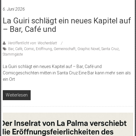
6. Juni 2026
La Guiri schlägt ein neues Kapitel auf
– Bar, Café und
Veröffentlicht von: Wochenblatt
Bar
,
Café
,
Comic
,
Eröffnung
,
Gemeinschaft
,
Graphic Novel
,
Santa Cruz
,
Stammgäste
La Guiri schlägt ein neues Kapitel auf – Bar, Café und
Comicgeschichten mitten in Santa Cruz Eine Bar kann mehr sein als
ein Ort
Weiterlesen