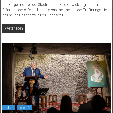
Der Bürgermeister, der Stadtrat für lokale Entwicklung und der
Präsident der offenen Handelszone nehmen an der Eröffnungsfeier
des neuen Geschäfts in Los Llanos teil.
Weiterlesen
Kultur
Teneriffa