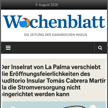
Zum
9. August 2026
Inhalt
springen
Wochenblatt
die
Zeitung
der
Kanarischen
Inseln