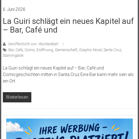
6. Juni 2026
La Guiri schlägt ein neues Kapitel auf
– Bar, Café und
Veröffentlicht von: Wochenblatt
Bar
,
Café
,
Comic
,
Eröffnung
,
Gemeinschaft
,
Graphic Novel
,
Santa Cruz
,
Stammgäste
La Guiri schlägt ein neues Kapitel auf – Bar, Café und
Comicgeschichten mitten in Santa Cruz Eine Bar kann mehr sein als
ein Ort
Weiterlesen