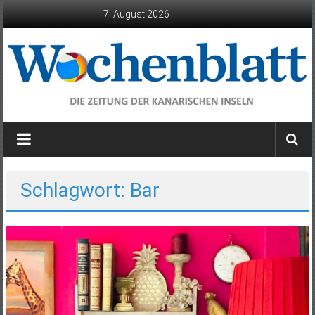
Zum
7. August 2026
Inhalt
springen
Wochenblatt
die
Zeitung
der
Schlagwort: Bar
Kanarischen
Inseln