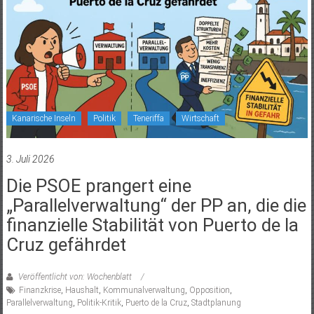
Kanarische Inseln
Politik
Teneriffa
Wirtschaft
3. Juli 2026
Die PSOE prangert eine
„Parallelverwaltung“ der PP an, die die
finanzielle Stabilität von Puerto de la
Cruz gefährdet
Veröffentlicht von: Wochenblatt
Finanzkrise
,
Haushalt
,
Kommunalverwaltung
,
Opposition
,
Parallelverwaltung
,
Politik-Kritik
,
Puerto de la Cruz
,
Stadtplanung