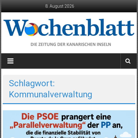
Zum
8. August 2026
Inhalt
springen
Wochenblatt
die
Zeitung
der
Schlagwort:
Kanarischen
Kommunalverwaltung
Inseln