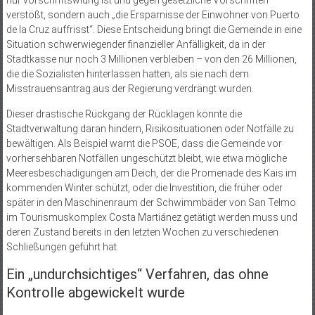
verstößt, sondern auch „die Ersparnisse der Einwohner von Puerto
de la Cruz auffrisst“. Diese Entscheidung bringt die Gemeinde in eine
Situation schwerwiegender finanzieller Anfälligkeit, da in der
Stadtkasse nur noch 3 Millionen verbleiben – von den 26 Millionen,
die die Sozialisten hinterlassen hatten, als sie nach dem
Misstrauensantrag aus der Regierung verdrängt wurden.
Dieser drastische Rückgang der Rücklagen könnte die
Stadtverwaltung daran hindern, Risikosituationen oder Notfälle zu
bewältigen. Als Beispiel warnt die PSOE, dass die Gemeinde vor
vorhersehbaren Notfällen ungeschützt bleibt, wie etwa mögliche
Meeresbeschädigungen am Deich, der die Promenade des Kais im
kommenden Winter schützt, oder die Investition, die früher oder
später in den Maschinenraum der Schwimmbäder von San Telmo
im Tourismuskomplex Costa Martiánez getätigt werden muss und
deren Zustand bereits in den letzten Wochen zu verschiedenen
Schließungen geführt hat.
Ein „undurchsichtiges“ Verfahren, das ohne
Kontrolle abgewickelt wurde