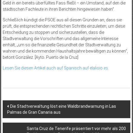
Geld in ein bereits überfülltes Fass fließt – ein Umstand, auf den die
städtischen Fachleute in ihren Berichten hingewiesen haben“.
Schließlich kündigt die PSOE aus all diesen Gründen an, dass sie
prüft, die entsprechenden rechtlichen Schritte einzuleiten, um diese
Entscheidung zu stoppen und sicherzustellen, dass die
Stadtverwaltung die Vorschriften und das allgemeine Interesse
einhält, „um so die finanzielle Gesundheit der Stadtverwaltung zu
wahren und die kommenden Haushaltsjahre bewältigen zu können“,
betont González. [Ayto. Puerto de la Cruz]
Lesen Sie diesen Artikel auch auf Spanisch auf elalisio.es.
Beitragsnavigation
Die Stadtverwaltung löst eine Waldbrandwarnung in Las
Palmas de Gran Canaria aus
Santa Cruz de Tenerife präsentiert vor mehr als 200