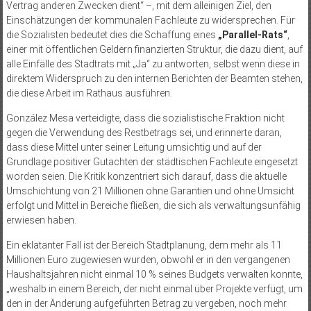
Vertrag anderen Zwecken dient“ –, mit dem alleinigen Ziel, den
Einschätzungen der kommunalen Fachleute zu widersprechen. Für
die Sozialisten bedeutet dies die Schaffung eines
„Parallel-Rats“
,
einer mit öffentlichen Geldern finanzierten Struktur, die dazu dient, auf
alle Einfälle des Stadtrats mit „Ja“ zu antworten, selbst wenn diese in
direktem Widerspruch zu den internen Berichten der Beamten stehen,
die diese Arbeit im Rathaus ausführen.
González Mesa verteidigte, dass die sozialistische Fraktion nicht
gegen die Verwendung des Restbetrags sei, und erinnerte daran,
dass diese Mittel unter seiner Leitung umsichtig und auf der
Grundlage positiver Gutachten der städtischen Fachleute eingesetzt
worden seien. Die Kritik konzentriert sich darauf, dass die aktuelle
Umschichtung von 21 Millionen ohne Garantien und ohne Umsicht
erfolgt und Mittel in Bereiche fließen, die sich als verwaltungsunfähig
erwiesen haben.
Ein eklatanter Fall ist der Bereich Stadtplanung, dem mehr als 11
Millionen Euro zugewiesen wurden, obwohl er in den vergangenen
Haushaltsjahren nicht einmal 10 % seines Budgets verwalten konnte,
„weshalb in einem Bereich, der nicht einmal über Projekte verfügt, um
den in der Änderung aufgeführten Betrag zu vergeben, noch mehr