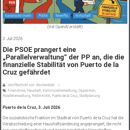
Kanarische Inseln
Politik
Teneriffa
Wirtschaft
(mit OpenAI erstellt)
3. Juli 2026
Die PSOE prangert eine
„Parallelverwaltung“ der PP an, die die
finanzielle Stabilität von Puerto de la
Cruz gefährdet
Veröffentlicht von: Wochenblatt
Finanzkrise
,
Haushalt
,
Kommunalverwaltung
,
Opposition
,
Parallelverwaltung
,
Politik-Kritik
,
Puerto de la Cruz
,
Stadtplanung
Puerto de la Cruz, 3. Juli 2026
Die sozialistische Fraktion im Stadtrat von Puerto de la Cruz hat die
Verabschiedung einer Haushaltsänderung angeprangert, die nicht
nur vorschriftswidrig ist und gegen gesetzliche Vorschriften