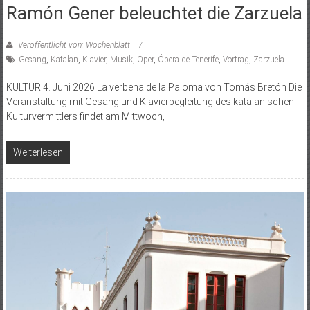
Ramón Gener beleuchtet die Zarzuela
Veröffentlicht von: Wochenblatt
Gesang
,
Katalan
,
Klavier
,
Musik
,
Oper
,
Ópera de Tenerife
,
Vortrag
,
Zarzuela
KULTUR 4. Juni 2026 La verbena de la Paloma von Tomás Bretón Die
Veranstaltung mit Gesang und Klavierbegleitung des katalanischen
Kulturvermittlers findet am Mittwoch,
Weiterlesen