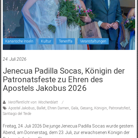
Kanarische Inseln
Kultur
Teneriffa
Veranstaltungen
24. Juli 2026
Jenecua Padilla Socas, Königin der
Patronatsfeste zu Ehren des
Apostels Jakobus 2026
Veröffentlicht von: Wochenblatt
Apostel Jakobus
,
Ballet
,
Ehren Damen
,
Gala
,
Gesang
,
Königin
,
Patronatsfest
,
Santiago del Teide
Freitag, 24. Juli 2026 Die junge Jenecua Padilla Socas wurde gestern
Abend, am Donnerstag, dem 23. Juli, zur erwachsenen Königin der