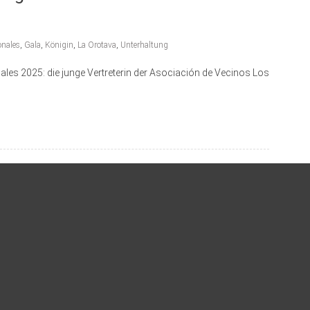
onales
,
Gala
,
Königin
,
La Orotava
,
Unterhaltung
nales 2025: die junge Vertreterin der Asociación de Vecinos Los