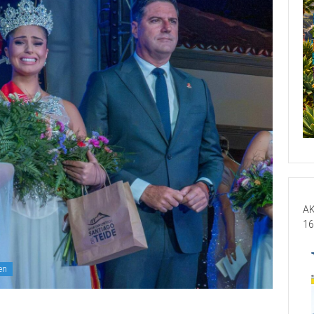
AK
16
en