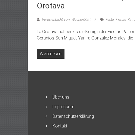
Orotava
Veröffentlicht von: Wochenblatt
Feste
,
Fiestas Patr
La Orotava hat bereits die Königin der Fiestas Patro
Geranios-San Miguel, Yanira González Morales, die
Weiterlesen
Über uns
Impressum
Datenschutzerklärung
Kontakt