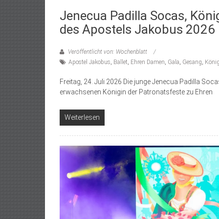
Jenecua Padilla Socas, Köni
des Apostels Jakobus 2026
Veröffentlicht von: Wochenblatt
Apostel Jakobus
,
Ballet
,
Ehren Damen
,
Gala
,
Gesang
,
Köni
Freitag, 24. Juli 2026 Die junge Jenecua Padilla Soc
erwachsenen Königin der Patronatsfeste zu Ehren
Weiterlesen