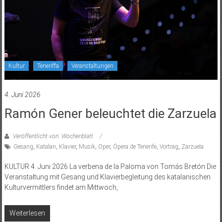
Kultur
Teneriffa
Veranstaltungen
4. Juni 2026
Ramón Gener beleuchtet die Zarzuela
Veröffentlicht von: Wochenblatt
Gesang
,
Katalan
,
Klavier
,
Musik
,
Oper
,
Ópera de Tenerife
,
Vortrag
,
Zarzuela
KULTUR 4. Juni 2026 La verbena de la Paloma von Tomás Bretón Die
Veranstaltung mit Gesang und Klavierbegleitung des katalanischen
Kulturvermittlers findet am Mittwoch,
Weiterlesen