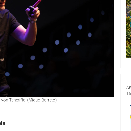
AK
16
on Teneriffa. (Miguel Barreto)
la