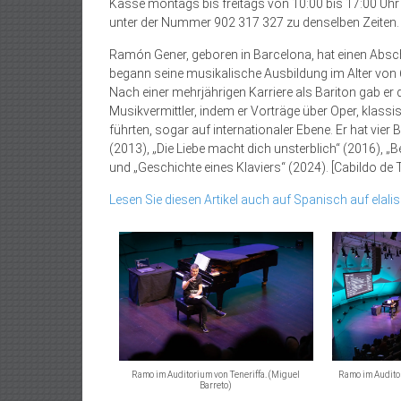
Kasse montags bis freitags von 10:00 bis 17:00 Uhr
unter der Nummer 902 317 327 zu denselben Zeiten.
Ramón Gener, geboren in Barcelona, hat einen Absch
begann seine musikalische Ausbildung im Alter von 
Nach einer mehrjährigen Karriere als Bariton gab er
Musikvermittler, indem er Vorträge über Oper, klassi
führten, sogar auf internationaler Ebene. Er hat vie
(2013), „Die Liebe macht dich unsterblich“ (2016), 
und „Geschichte eines Klaviers“ (2024). [Cabildo de T
Lesen Sie diesen Artikel auch auf Spanisch auf elalis
Ramo im Auditorium von Teneriffa. (Miguel
Ramo im Auditor
Barreto)