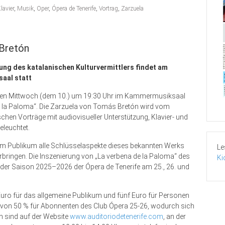
lavier
,
Musik
,
Oper
,
Ópera de Tenerife
,
Vortrag
,
Zarzuela
 Bretón
ung des katalanischen Kulturvermittlers findet am
saal statt
nden Mittwoch (dem 10.) um 19:30 Uhr im Kammermusiksaal
 la Paloma“. Die Zarzuela von Tomás Bretón wird vom
ischen Vorträge mit audiovisueller Unterstützung, Klavier- und
leuchtet.
d dem Publikum alle Schlüsselaspekte dieses bekannten Werks
Le
rbringen. Die Inszenierung von „La verbena de la Paloma“ des
Ki
 der Saison 2025–2026 der Ópera de Tenerife am 25., 26. und
 Euro für das allgemeine Publikum und fünf Euro für Personen
tt von 50 % für Abonnenten des Club Ópera 25-26, wodurch sich
ten sind auf der Website
www.auditoriodetenerife.com
, an der