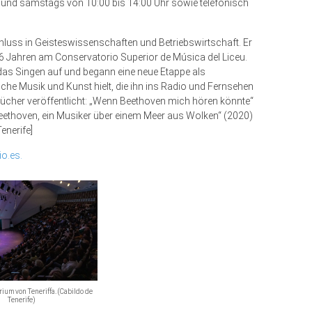
 und samstags von 10:00 bis 14:00 Uhr sowie telefonisch
luss in Geisteswissenschaften und Betriebswirtschaft. Er
6 Jahren am Conservatorio Superior de Música del Liceu.
 das Singen auf und begann eine neue Etappe als
sche Musik und Kunst hielt, die ihn ins Radio und Fernsehen
r Bücher veröffentlicht: „Wenn Beethoven mich hören könnte“
„Beethoven, ein Musiker über einem Meer aus Wolken“ (2020)
enerife]
io.es.
ium von Teneriffa. (Cabildo de
Tenerife)