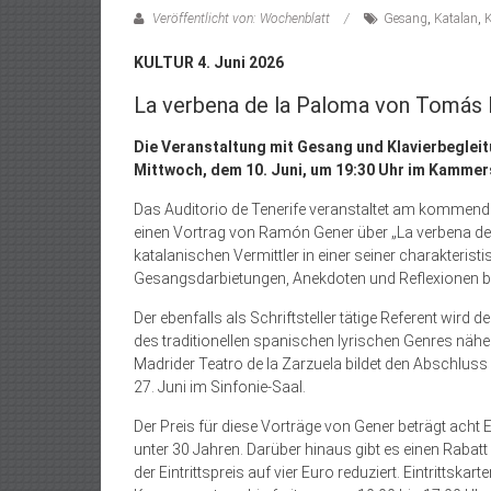
Veröffentlicht von: Wochenblatt
Gesang
,
Katalan
,
K
KULTUR 4. Juni 2026
La verbena de la Paloma von Tomás
Die Veranstaltung mit Gesang und Klavierbegleit
Mittwoch, dem 10. Juni, um 19:30 Uhr im Kammer
Das Auditorio de Tenerife veranstaltet am komme
einen Vortrag von Ramón Gener über „La verbena de
katalanischen Vermittler in einer seiner charakterist
Gesangsdarbietungen, Anekdoten und Reflexionen be
Der ebenfalls als Schriftsteller tätige Referent wir
des traditionellen spanischen lyrischen Genres nähe
Madrider Teatro de la Zarzuela bildet den Abschluss
27. Juni im Sinfonie-Saal.
Der Preis für diese Vorträge von Gener beträgt acht
unter 30 Jahren. Darüber hinaus gibt es einen Raba
der Eintrittspreis auf vier Euro reduziert. Eintrittskar