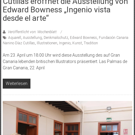
Cutillas eröffnet die Ausstellung von
Edward Bowness „Ingenio vista
desde el arte“
Veröffentlicht von: Wochenblatt
Aquarell
,
Ausstellung
,
Denkmalschutz
,
Edward Bowness
,
Fundación Canaria
Nanino Díaz Cutillas
,
Illustrationen
,
Ingenio
,
Kunst
,
Tradition
Am 23. April um 18:00 Uhr wird diese Ausstellung des auf Gran
Canaria lebenden britischen Illustrators präsentiert. Las Palmas de
Gran Canaria, 22. April
Weiterlesen