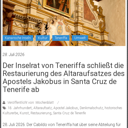
Kanarische Inseln
Kultur
Teneriffa
Umwelt
28. Juli 2026
Der Inselrat von Teneriffa schließt die
Restaurierung des Altaraufsatzes des
Apostels Jakobus in Santa Cruz de
Tenerife ab
Veröffentlicht von: Wochenblatt
18. Jahrhundert
,
Altaraufsatz
,
Apostel Jakobus
,
Denkmalschutz
,
historisches
Kulturerbe
,
Kunst
,
Restaurierung
,
Santa Cruz de Tenerife
28. Juli 2026. Der Cabildo von Teneriffa hat über seine Abteilung für