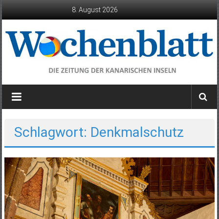
Zum
8. August 2026
Inhalt
springen
Wochenblatt
die
Zeitung
der
Schlagwort: Denkmalschutz
Kanarischen
Inseln