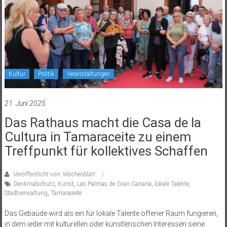
Kultur
Politik
Veranstaltungen
21. Juni 2025
Das Rathaus macht die Casa de la
Cultura in Tamaraceite zu einem
Treffpunkt für kollektives Schaffen
Veröffentlicht von: Wochenblatt
Denkmalschutz
,
Kunst
,
Las Palmas de Gran Canaria
,
lokale Talente
,
Stadtverwaltung
,
Tamaraceite
Das Gebäude wird als ein für lokale Talente offener Raum fungieren,
in dem jeder mit kulturellen oder künstlerischen Interessen seine