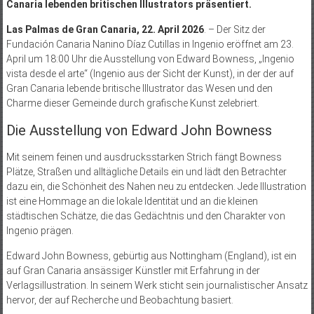
Canaria lebenden britischen Illustrators präsentiert.
Las Palmas de Gran Canaria, 22. April 2026
. – Der Sitz der
Fundación Canaria Nanino Díaz Cutillas in Ingenio eröffnet am 23.
April um 18:00 Uhr die Ausstellung von Edward Bowness, „Ingenio
vista desde el arte“ (Ingenio aus der Sicht der Kunst), in der der auf
Gran Canaria lebende britische Illustrator das Wesen und den
Charme dieser Gemeinde durch grafische Kunst zelebriert.
Die Ausstellung von Edward John Bowness
Mit seinem feinen und ausdrucksstarken Strich fängt Bowness
Plätze, Straßen und alltägliche Details ein und lädt den Betrachter
dazu ein, die Schönheit des Nahen neu zu entdecken. Jede Illustration
ist eine Hommage an die lokale Identität und an die kleinen
städtischen Schätze, die das Gedächtnis und den Charakter von
Ingenio prägen.
Edward John Bowness, gebürtig aus Nottingham (England), ist ein
auf Gran Canaria ansässiger Künstler mit Erfahrung in der
Verlagsillustration. In seinem Werk sticht sein journalistischer Ansatz
hervor, der auf Recherche und Beobachtung basiert.