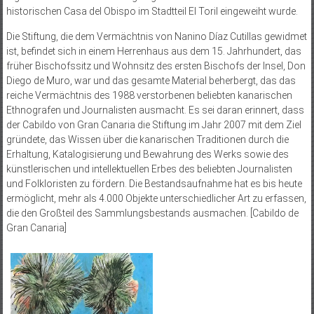
historischen Casa del Obispo im Stadtteil El Toril eingeweiht wurde.
Die Stiftung, die dem Vermächtnis von Nanino Díaz Cutillas gewidmet
ist, befindet sich in einem Herrenhaus aus dem 15. Jahrhundert, das
früher Bischofssitz und Wohnsitz des ersten Bischofs der Insel, Don
Diego de Muro, war und das gesamte Material beherbergt, das das
reiche Vermächtnis des 1988 verstorbenen beliebten kanarischen
Ethnografen und Journalisten ausmacht. Es sei daran erinnert, dass
der Cabildo von Gran Canaria die Stiftung im Jahr 2007 mit dem Ziel
gründete, das Wissen über die kanarischen Traditionen durch die
Erhaltung, Katalogisierung und Bewahrung des Werks sowie des
künstlerischen und intellektuellen Erbes des beliebten Journalisten
und Folkloristen zu fördern. Die Bestandsaufnahme hat es bis heute
ermöglicht, mehr als 4.000 Objekte unterschiedlicher Art zu erfassen,
die den Großteil des Sammlungsbestands ausmachen. [Cabildo de
Gran Canaria]