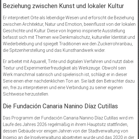
Beziehung zwischen Kunst und lokaler Kultur
Er interpretiert Orte als lebendige Wesen und erforscht die Beziehung
zwischen Architektur, Natur und Emotion, beeinflusst von der lokalen
Geschichte und Kultur. Diese von Ingenio inspirierte Ausstellung
befasst sich mit Themen wie Denkmalschutz, kultureller Identität und
Wiederbelebung und spiegelt Traditionen wie den Zuckerrohranbau,
die Spitzenherstellung und das Kunsthandwerk wider.
Er arbeitet mit Aquarell, Tinte und digitalen Verfahren und nutzt dabei
Textur und Experimentierfreudigkeit als Werkzeuge. Obwohl sein
Werk manchmal satirisch und spielerisch ist, schlägt er in dieser
Serie einen eher nachdenklichen Ton an. Sie lädt den Betrachter dazu
ein, frei zu interpretieren und eine Verbindung zu seiner eigenen
Sichtweise herzustellen.
Die Fundación Canaria Nanino Díaz Cutillas
Das Programm der Fundación Canaria Nanino Díaz Cutillas wird im
Laufe des Jahres 2026 regelmäßig in ihrem Hauptsitz stattfinden,
dessen Gebäude vor einigen Jahren von der Stadtverwaltung von
Ingenio an die Inselverwaltung abgetreten wurde und das 2020 in der