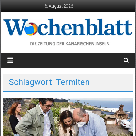
Zum
8. August 2026
Inhalt
springen
Wochenblatt
die
Zeitung
der
Schlagwort: Termiten
Kanarischen
Inseln