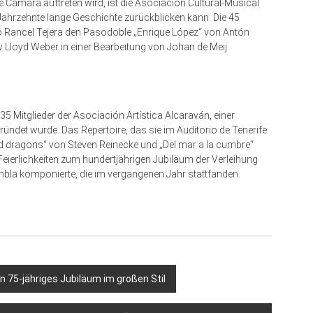
de Cámara auftreten wird, ist die Asociación Cultural-Musical
b Jahrzehnte lange Geschichte zurückblicken kann. Die 45
io Rancel Tejera den Pasodoble „Enrique López“ von Antón
Lloyd Weber in einer Bearbeitung von Johan de Meij
35 Mitglieder der Asociación Artística Alcaraván, einer
ündet wurde. Das Repertoire, das sie im Auditorio de Tenerife
d dragons“ von Steven Reinecke und „Del mar a la cumbre“
Feierlichkeiten zum hundertjährigen Jubiläum der Verleihung
ambla komponierte, die im vergangenen Jahr stattfanden.
n 75-jähriges Jubiläum im großen Stil