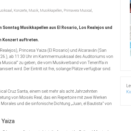
siksaal
,
Konzerte
,
Musik
,
Musikkapellen
,
Primavera Musical
,
m Sonntag Musikkapellen aus El Rosario, Los Realejos und
n Konzert auftreten.
Realejos), Princesa Yaiza (El Rosario) und Alcaraván (San
 (26.), ab 11:30 Uhr im Kammermusiksaal des Auditoriums von
a Musical“ zu geben, die vom Musikverband von Teneriffa in
ert wird. Der Eintritt ist frei, solange Plätze verfügbar sind.
Le
ical Cruz Santa, einem seit mehr als acht Jahrzehnten
Ki
itung von Moisés Real, das ein Repertoire mit zwei Werken
Morales und die sinfonische Dichtung „Juan, el Bautista“ von
 Yaiza