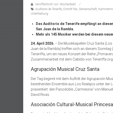
Veröffentlicht von: Wochenblatt
Auditorio de Tenerife
,
Eintritt frei
,
Gemeinschaft
,
Kammermu
Unterhaltung
Das Auditorio de Tenerife empfängt an diese
San Juan de la Rambla.
Mehr als 145 Musiker werden bei diesem neue
24. April 2026.
– Die Musikkapellen Cruz Santa (Los 
Juan de la Rambla) treffen sich an diesem Sonntag
Teneriffa, um ein neues Konzert der Reihe „Primaver
Zusammenarbeit mit dem Cabildo von Teneriffa organisi
Agrupación Musical Cruz Santa
Der Tag beginnt mit dem Auftritt der Agrupación Mus
bestehenden Ensemble aus Los Realejos unter der Le
präsentiert: den Pasodoble „Carmesina“ von Manuel 
David Rivas.
Asociación Cultural-Musical Princesa