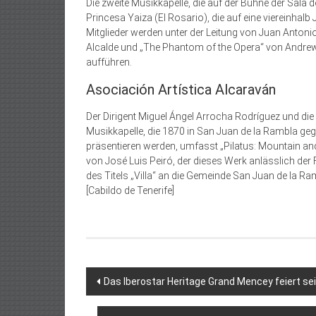
Die zweite Musikkapelle, die auf der Bühne der Sala 
Princesa Yaiza (El Rosario), die auf eine viereinhal
Mitglieder werden unter der Leitung von Juan Anton
Alcalde und „The Phantom of the Opera“ von Andrew 
aufführen.
Asociación Artística Alcaraván
Der Dirigent Miguel Ángel Arrocha Rodríguez und die 
Musikkapelle, die 1870 in San Juan de la Rambla gegr
präsentieren werden, umfasst „Pilatus: Mountain an
von José Luis Peiró, der dieses Werk anlässlich der 
des Titels „Villa“ an die Gemeinde San Juan de la R
[Cabildo de Tenerife]
Beitragsnavigation
Das Iberostar Heritage Grand Mencey feiert sei