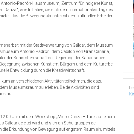
 Antonio-Padrón-Hausmuseum, Zentrum für indigene Kunst,
n Danza“, eine Initiative, die sich dem Internationalen Tag des
ietet, das die Bewegungskünste mit dem kulturellen Erbe der
menarbeit mit der Stadtverwaltung von Gáldar, dem Museum
smuseum Antonio Padrón, dem Cabildo von Gran Canaria,
unter der Schirmherrschaft der Regierung der Kanarischen
der Begegnung zwischen Künstlern, Bürgern und dem Kulturerbe
turelle Entwicklung durch die Kreativwirtschaft.
likum an verschiedenen Aktivitäten teilnehmen, die dazu
 dem Museumsraum zu erleben. Beide Aktivitäten sind
Le
ar sind.
Ki
 12:00 Uhr mit dem Workshop „Micro Danza – Tanz auf einem
 Gáldar geleitet wird und sich an Schulgruppen der
 in die Erkundung von Bewegung auf engstem Raum ein, mittels