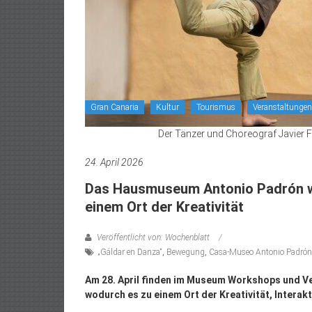
Gran Canaria
Kultur
Tourismus
Veranstaltungen
Der Tänzer und Choreograf Javier F
24. April 2026
Das Hausmuseum Antonio Padrón wi
einem Ort der Kreativität
Veröffentlicht von: Wochenblatt
„Gáldar en Danza“
,
Bewegung
,
Casa-Museo Antonio Padrón
Am 28. April finden im Museum Workshops und V
wodurch es zu einem Ort der Kreativität, Intera