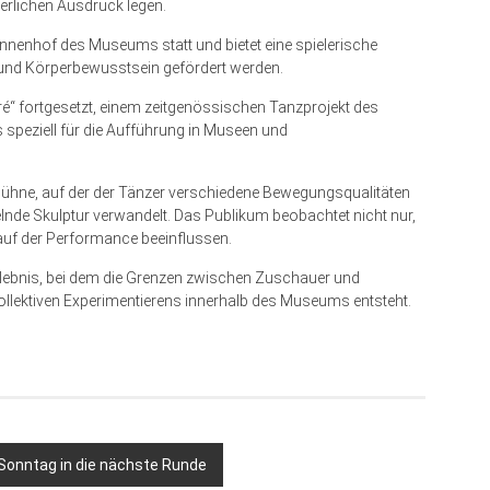
erlichen Ausdruck legen.
m Innenhof des Museums statt und bietet eine spielerische
und Körperbewusstsein gefördert werden.
ré“ fortgesetzt, einem zeitgenössischen Tanzprojekt des
 speziell für die Aufführung in Museen und
Bühne, auf der der Tänzer verschiedene Bewegungsqualitäten
elnde Skulptur verwandelt. Das Publikum beobachtet nicht nur,
lauf der Performance beeinflussen.
rlebnis, bei dem die Grenzen zwischen Zuschauer und
lektiven Experimentierens innerhalb des Museums entsteht.
 Sonntag in die nächste Runde