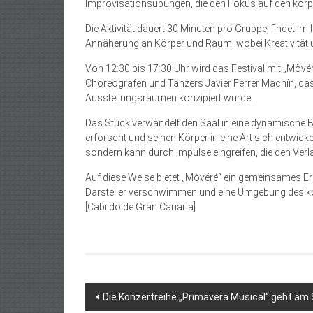
Improvisationsübungen, die den Fokus auf den körp
Die Aktivität dauert 30 Minuten pro Gruppe, findet i
Annäherung an Körper und Raum, wobei Kreativität 
Von 12:30 bis 17:30 Uhr wird das Festival mit „Mòvé
Choreografen und Tänzers Javier Ferrer Machín, das
Ausstellungsräumen konzipiert wurde.
Das Stück verwandelt den Saal in eine dynamische 
erforscht und seinen Körper in eine Art sich entwick
sondern kann durch Impulse eingreifen, die den Ver
Auf diese Weise bietet „Mòvéré“ ein gemeinsames E
Darsteller verschwimmen und eine Umgebung des kol
[Cabildo de Gran Canaria]
Beitragsnavigation
Die Konzertreihe „Primavera Musical“ geht am