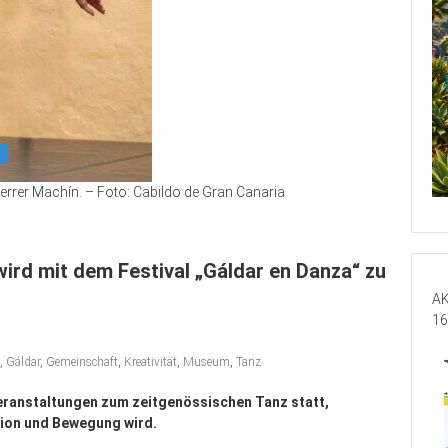
errer Machín. – Foto: Cabildo de Gran Canaria
rd mit dem Festival „Gáldar en Danza“ zu
AK
16
,
Gáldar
,
Gemeinschaft
,
Kreativität
,
Museum
,
Tanz
eranstaltungen zum zeitgenössischen Tanz statt,
ktion und Bewegung wird.