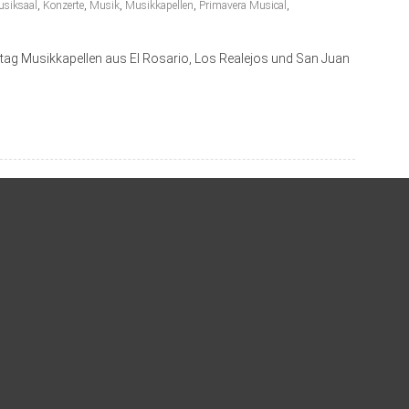
siksaal
,
Konzerte
,
Musik
,
Musikkapellen
,
Primavera Musical
,
tag Musikkapellen aus El Rosario, Los Realejos und San Juan