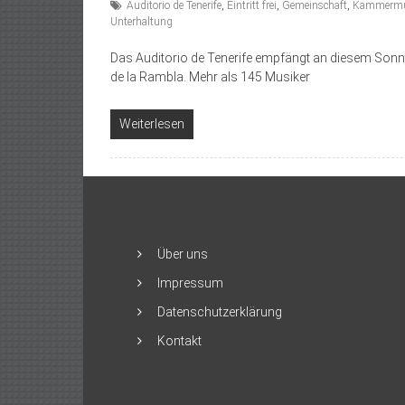
Auditorio de Tenerife
,
Eintritt frei
,
Gemeinschaft
,
Kammermu
Unterhaltung
Das Auditorio de Tenerife empfängt an diesem Sonn
de la Rambla. Mehr als 145 Musiker
Weiterlesen
Über uns
Impressum
Datenschutzerklärung
Kontakt