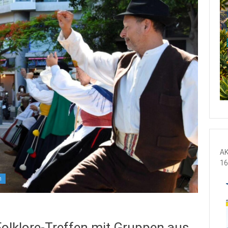
AK
16
n
Folklore-Treffen mit Gruppen aus