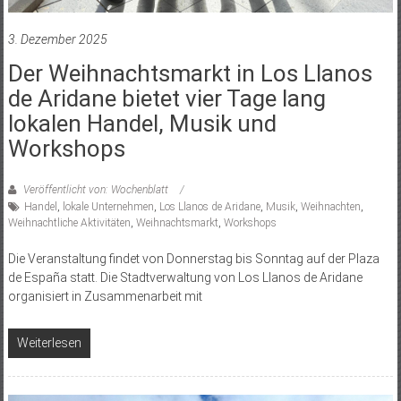
3. Dezember 2025
Der Weihnachtsmarkt in Los Llanos
de Aridane bietet vier Tage lang
lokalen Handel, Musik und
Workshops
Veröffentlicht von: Wochenblatt
Handel
,
lokale Unternehmen
,
Los Llanos de Aridane
,
Musik
,
Weihnachten
,
Weihnachtliche Aktivitäten
,
Weihnachtsmarkt
,
Workshops
Die Veranstaltung findet von Donnerstag bis Sonntag auf der Plaza
de España statt. Die Stadtverwaltung von Los Llanos de Aridane
organisiert in Zusammenarbeit mit
Weiterlesen