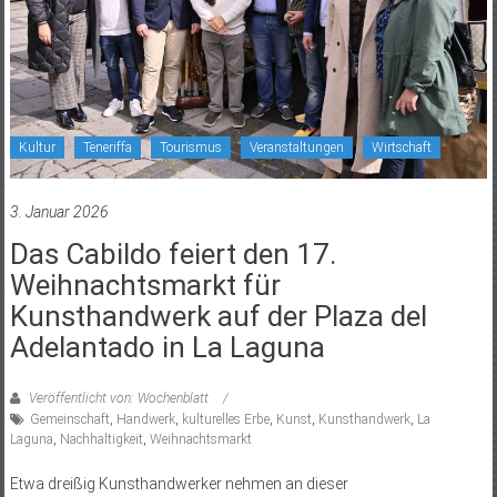
Kultur
Teneriffa
Tourismus
Veranstaltungen
Wirtschaft
3. Januar 2026
Das Cabildo feiert den 17.
Weihnachtsmarkt für
Kunsthandwerk auf der Plaza del
Adelantado in La Laguna
Veröffentlicht von: Wochenblatt
Gemeinschaft
,
Handwerk
,
kulturelles Erbe
,
Kunst
,
Kunsthandwerk
,
La
Laguna
,
Nachhaltigkeit
,
Weihnachtsmarkt
Etwa dreißig Kunsthandwerker nehmen an dieser