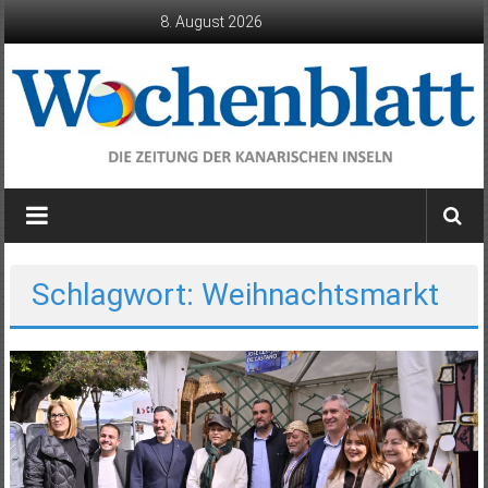
Zum
8. August 2026
Inhalt
springen
Wochenblatt
die
Zeitung
der
Schlagwort: Weihnachtsmarkt
Kanarischen
Inseln