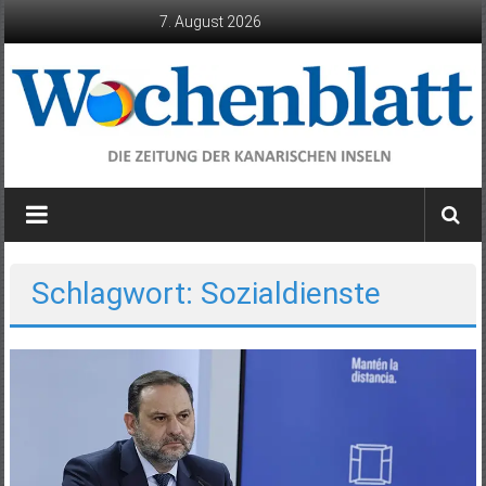
Zum
7. August 2026
Inhalt
springen
Wochenblatt
die
Zeitung
der
Schlagwort: Sozialdienste
Kanarischen
Inseln