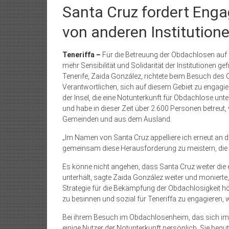
Santa Cruz fordert Eng
von anderen Institution
Teneriffa –
Für die Betreuung der Obdachlosen auf 
mehr Sensibilität und Solidarität der Institutionen ge
Tenerife, Zaida González, richtete beim Besuch des 
Verantwortlichen, sich auf diesem Gebiet zu engagiere
der Insel, die eine Notunterkunft für Obdachlose unter
und habe in dieser Zeit über 2.600 Personen betreu
Gemeinden und aus dem Ausland.
„Im Namen von Santa Cruz appelliere ich erneut an die
gemeinsam diese Herausforderung zu meistern, die nic
Es könne nicht angehen, dass Santa Cruz weiter die 
unterhält, sagte Zaida González weiter und monierte
Strategie für die Bekämpfung der Obdachlosigkeit hört
zu besinnen und sozial für Teneriffa zu engagieren, wi
Bei ihrem Besuch im Obdachlosenheim, das sich im S
einige Nutzer der Notunterkunft persönlich. Sie be