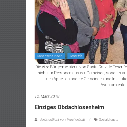
Kanarische Inseln
Teneriffa
Die Vize-Bürgermeisterin von Santa Cruz de Tenerif
nicht nur Personen aus der Gemeinde, sondern auch 
einen Appell an andere Gemeinden und Institution
Ayuntamiento d
12. März 2018
Einziges Obdachlosenheim
Veröffentlicht von: Wochenblatt
Sozialdienste