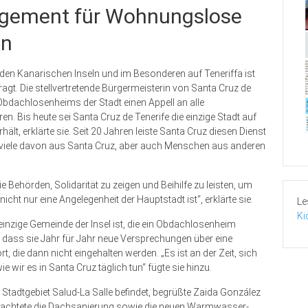
agement für Wohnungslose
en
den Kanarischen Inseln und im Besonderen auf Teneriffa ist
fragt. Die stellvertretende Bürgermeisterin von Santa Cruz de
Obdachlosenheims der Stadt einen Appell an alle
n. Bis heute sei Santa Cruz de Tenerife die einzige Stadt auf
hält, erklärte sie. Seit 20 Jahren leiste Santa Cruz diesen Dienst
t, viele davon aus Santa Cruz, aber auch Menschen aus anderen
 Behörden, Solidarität zu zeigen und Beihilfe zu leisten, um
ht nur eine Angelegenheit der Hauptstadt ist“, erklärte sie.
Le
Ki
einzige Gemeinde der Insel ist, die ein Obdachlosenheim
, dass sie Jahr für Jahr neue Versprechungen über eine
, die dann nicht eingehalten werden. „Es ist an der Zeit, sich
e wir es in Santa Cruz täglich tun“ fügte sie hinzu.
tadtgebiet Salud-La Salle befindet, begrüßte Zaida González
gutachtete die Dachsanierung sowie die neuen Warmwasser-