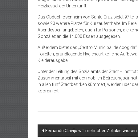
Heizkessel der Unterkunft.
Das Obdachlosenheim von Santa Cruz bietet 97 tei
sowie 20 weitere Plätze für Kurzaufenthalte. Im Ber
Abendessen angeboten, auch für Personen, die kein
González an die 14.000 Essen ausgegeben.
Außerdem bietet das „Centro Municipal de Acogida“ 
Toiletten, grundlegende Hygieneartikel, eine Aufbew
Kleiderausgabe.
Unter der Leitung des Sozialamts der Stadt – Institu
Zusammenarbeit mit der mobilen Betreuungseinheit
in allen fünf Stadtbezirken kümmert, werden über 
koordiniert.
Beitragsnavigation
Fernando Clavijo will mehr über Zöliakie wissen