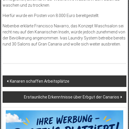
waschen und zu trocknen.
Hierfür wurde ein Posten von 8.000 Euro bereitgestellt.
Nebenbei erklärte Francisco Navarro, das Konzept Waschsalon sei
recht neu auf den Kanarischen Inseln, würde jedoch zunehmend von
der Bevölkerung angenommen. Ivas Laundry System betreibe bereits
rund 30 Salons auf Gran Canaria und wolle sich weiter ausbreiten.
Beitragsnavigation
Kanaren schaffen Arbeitsplätze
Erstaunliche Erkenntnisse über Erbgut der Canarios