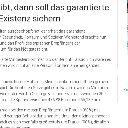
bt, dann soll das garantierte
xistenz sichern
ilfen ausgeschöpft hat, der erhält das garantierte
r Gesundheit, Konsum und Sozialen Wohlstand brach­te nun
 und das Profil des typischen Empfängers der
um für das Nötigste reicht.
erte Mindesteinkommen, so der Bericht. Tatsächlich waren es
en wird nicht an eine Person, sondern an einen ganzen
erschiede bei der Höhe des Mindesteinkommens. Ihnen gemein
Le
Beispiel: Die höchsten Sätze gibt es in Navarra, wo das Minimum
Ki
 wenigsten wird in Ceuta gezahlt und zwar nur zwischen 300
 liegt die Spanne zwischen 476,88 Euro und 665,13 Euro.
es sich bei den meisten Empfängern um Frauen (60%) mit
nd geringer Schulbildung handelt. Unter den alleinerziehenden
elt es sich ebenfalls größtenteils um Frauen (90%), die allein