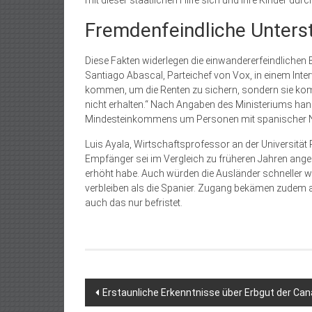
mit dieser staatlichen Hilfe sich und ihre Kinder du
Fremdenfeindliche Unterst
Diese Fakten widerlegen die einwandererfeindlichen
Santiago Abascal, Parteichef von Vox, in einem Inte
kommen, um die Renten zu sichern, sondern sie kom
nicht erhalten.“ Nach Angaben des Ministeriums han
Mindesteinkommens um Personen mit spanischer Na
Luis Ayala, Wirtschaftsprofessor an der Universität 
Empfänger sei im Vergleich zu früheren Jahren anges
erhöht habe. Auch würden die Ausländer schneller
verbleiben als die Spanier. Zugang bekämen zudem a
auch das nur befristet.
Beitragsnavigation
Erstaunliche Erkenntnisse über Erbgut der Can