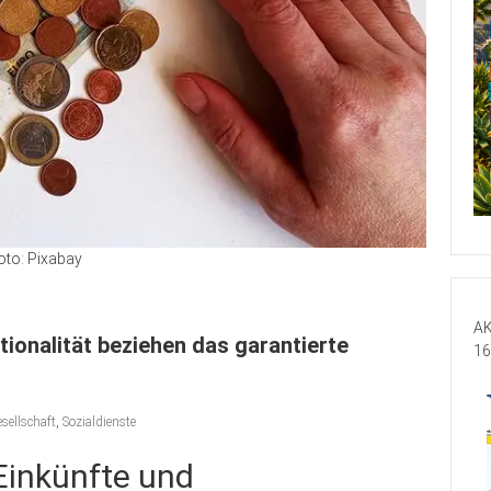
oto: Pixabay
AK
tionalität beziehen das garantierte
16
sellschaft
,
Sozialdienste
Einkünfte und