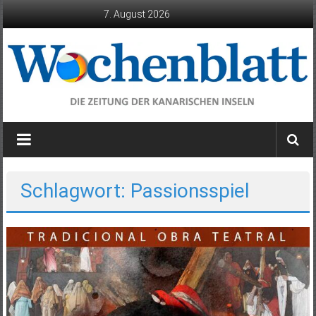
Zum
7. August 2026
Inhalt
springen
Wochenblatt
die
Zeitung
der
Schlagwort: Passionsspiel
Kanarischen
Inseln