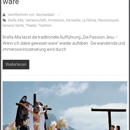
wäre“
Veröffentlicht von: Wochenblatt
Breña Alta
,
Gemeinschaft
,
Immersion
,
Karwoche
,
La Palma
,
Passionsspiel
,
Semana Santa
,
Theater
,
Tradition
Breña Alta lässt die traditionelle Aufführung „Die Passion Jesu –
Wenn ich dabei gewesen wäre“ wieder aufleben. Die wandernde und
immersive Inszenierung wird durch
Weiterlesen