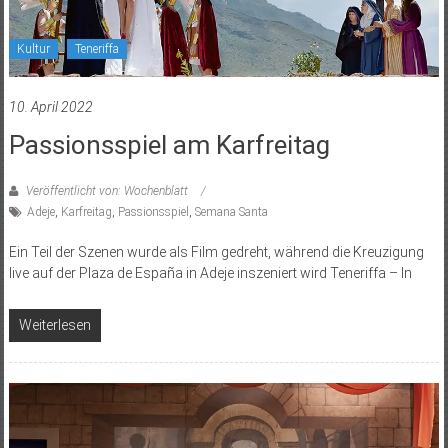
Kultur
Teneriffa
10. April 2022
Passionsspiel am Karfreitag
Veröffentlicht von: Wochenblatt
Adeje
,
Karfreitag
,
Passionsspiel
,
Semana Santa
Ein Teil der Szenen wurde als Film gedreht, während die Kreuzigung
live auf der Plaza de España in Adeje inszeniert wird Teneriffa – In
Weiterlesen