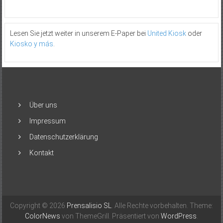
Lesen Sie jetzt weiter in unserem E-Paper bei
United Kiosk
oder
Kiosko y más
.
Über uns
Impressum
Datenschutzerklärung
Kontakt
Copyright © 2026
Prensalisio SL
. Alle Rechte vorbehalten. Theme:
ColorNews
von ThemeGrill. Präsentiert von
WordPress
.