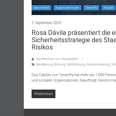
Gesundheit
Kanarische Inseln
Teneriffa
Wissen
3. September 2025
Rosa Dávila präsentiert die 
Sicherheitsstrategie des St
Risikos
Veröffentlicht von: Wochenblatt
Bevölkerung
,
Bildung
,
Notfallübung
,
Risikominderung
,
Sic
Das Cabildo von Teneriffa hat mehr als 1.000 Perso
und sozialen Organisationen, beauftragt, Hand in Ha
Weiterlesen