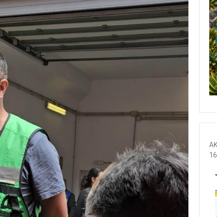
AK
16