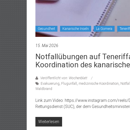
Gesundheit
Kanarische Inseln
La Gomera
Tenerif
15. Mai 2026
Notfallübungen auf Teneriff
Koordination des kanarisch
Veröffentlicht von: Wochenblatt
Evakuierung
,
Flugunfall
,
medizinische Koordination
,
Notfa
Waldbrand
Link zum Video: https://www.instagram.com/reels
Rettungsdienst (SUC), der dem Gesundheitsministeriu
Weiterlesen