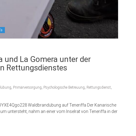
fa
a und La Gomera unter der
en Rettungsdienstes
llübung
,
Primärversorgung
,
Psychologische Betreuung
,
Rettungsdienst
,
/DYXE4Qgo228 Waldbrandübung auf Teneriffa Der Kanarische
m untersteht, nahm an einer vom Inselrat von Teneriffa in der