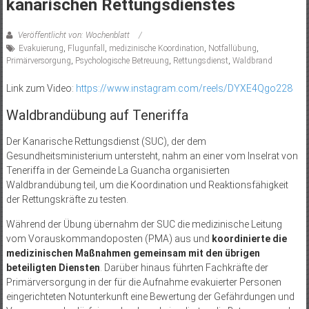
kanarischen Rettungsdienstes
Veröffentlicht von: Wochenblatt
Evakuierung
,
Flugunfall
,
medizinische Koordination
,
Notfallübung
,
Primärversorgung
,
Psychologische Betreuung
,
Rettungsdienst
,
Waldbrand
Link zum Video:
https://www.instagram.com/reels/DYXE4Qgo228
Waldbrandübung auf Teneriffa
Der Kanarische Rettungsdienst (SUC), der dem
Gesundheitsministerium untersteht, nahm an einer vom Inselrat von
Teneriffa in der Gemeinde La Guancha organisierten
Waldbrandübung teil, um die Koordination und Reaktionsfähigkeit
der Rettungskräfte zu testen.
Während der Übung übernahm der SUC die medizinische Leitung
vom Vorauskommandoposten (PMA) aus und
koordinierte die
medizinischen Maßnahmen gemeinsam mit den übrigen
beteiligten Diensten
. Darüber hinaus führten Fachkräfte der
Primärversorgung in der für die Aufnahme evakuierter Personen
eingerichteten Notunterkunft eine Bewertung der Gefährdungen und