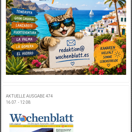
AKTUELLE AUSGABE 474
16.07. - 12.08.