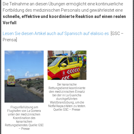
Die Teilnahme an diesen Übungen ermöglicht eine kontinuierliche
Fortbildung des medizinischen Personals und gewährleistet eine
schnelle, effektive und koordinierte Reaktion auf einen realen
Vorfall
.
Lesen Sie diesen Artikel auch auf Spanisch auf elalisio.es.
[GSC –
Prensa]
Der kanarische
Rettungsdienst koordinierte
den medizinischen Einsatz
bei der in La Guancha
durchgeführten
Waldbrandübung, um die
Notfallkapazitäten zu testen.
Flugunfallübung am
Quelle: GSC – Presse
Flughafen von La Gomera
unter der medizinischen
Koordination des
kanarischen
Rettungsdienstes. Quelle: GSC
– Presse