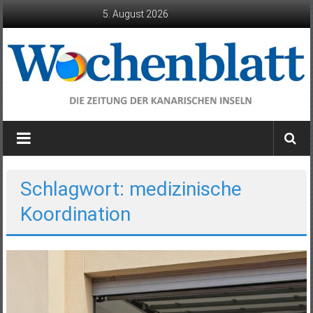
Zum
5. August 2026
Inhalt
springen
Wochenblatt
die
Zeitung
der
Schlagwort: medizinische
Kanarischen
Koordination
Inseln