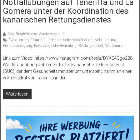
Notfallübungen auf Teneriffa und La
Gomera unter der Koordination des
kanarischen Rettungsdienstes
Veröffentlicht von: Wochenblatt
Evakuierung
,
Flugunfall
,
medizinische Koordination
,
Notfallübung
,
Primärversorgung
,
Psychologische Betreuung
,
Rettungsdienst
,
Waldbrand
Link zum Video: https://www.instagram.com/reels/DYXE4Qgo228
Waldbrandübung auf Teneriffa Der Kanarische Rettungsdienst
(SUC), der dem Gesundheitsministerium untersteht, nahm an einer
vom Inselrat von Teneriffa in der
Weiterlesen