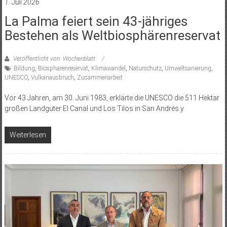
1. Juli 2026
La Palma feiert sein 43-jähriges
Bestehen als Weltbiosphärenreservat
Veröffentlicht von: Wochenblatt
Bildung
,
Biosphärenreservat
,
Klimawandel
,
Naturschutz
,
Umweltsanierung
,
UNESCO
,
Vulkanausbruch
,
Zusammenarbeit
Vor 43 Jahren, am 30. Juni 1983, erklärte die UNESCO die 511 Hektar
großen Landgüter El Canal und Los Tilos in San Andrés y
Weiterlesen