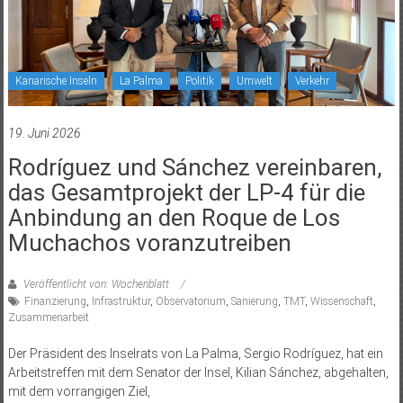
Kanarische Inseln
La Palma
Politik
Umwelt
Verkehr
19. Juni 2026
Rodríguez und Sánchez vereinbaren,
das Gesamtprojekt der LP-4 für die
Anbindung an den Roque de Los
Muchachos voranzutreiben
Veröffentlicht von: Wochenblatt
Finanzierung
,
Infrastruktur
,
Observatorium
,
Sanierung
,
TMT
,
Wissenschaft
,
Zusammenarbeit
Der Präsident des Inselrats von La Palma, Sergio Rodríguez, hat ein
Arbeitstreffen mit dem Senator der Insel, Kilian Sánchez, abgehalten,
mit dem vorrangigen Ziel,