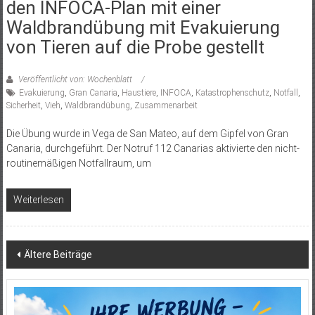
den INFOCA-Plan mit einer
Waldbrandübung mit Evakuierung
von Tieren auf die Probe gestellt
Veröffentlicht von: Wochenblatt
Evakuierung
,
Gran Canaria
,
Haustiere
,
INFOCA
,
Katastrophenschutz
,
Notfall
,
Sicherheit
,
Vieh
,
Waldbrandübung
,
Zusammenarbeit
Die Übung wurde in Vega de San Mateo, auf dem Gipfel von Gran
Canaria, durchgeführt. Der Notruf 112 Canarias aktivierte den nicht-
routinemäßigen Notfallraum, um
Weiterlesen
Beitragsnavigation
Ältere Beiträge