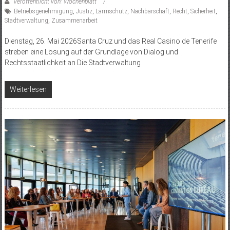
Veröffentlicht von: Wochenblatt
Betriebsgenehmigung
,
Justiz
,
Lärmschutz
,
Nachbarschaft
,
Recht
,
Sicherheit
,
Stadtverwaltung
,
Zusammenarbeit
Dienstag, 26. Mai 2026Santa Cruz und das Real Casino de Tenerife
streben eine Lösung auf der Grundlage von Dialog und
Rechtsstaatlichkeit an Die Stadtverwaltung
Weiterlesen