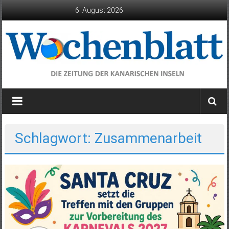
Zum
6. August 2026
Inhalt
springen
Wochenblatt
die
Zeitung
der
Schlagwort: Zusammenarbeit
Kanarischen
Inseln