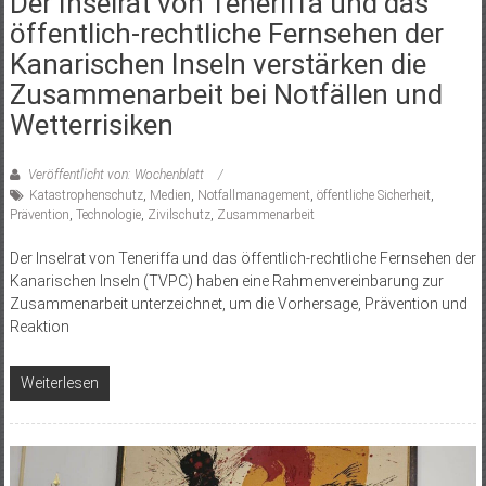
Der Inselrat von Teneriffa und das
öffentlich-rechtliche Fernsehen der
Kanarischen Inseln verstärken die
Zusammenarbeit bei Notfällen und
Wetterrisiken
Veröffentlicht von: Wochenblatt
Katastrophenschutz
,
Medien
,
Notfallmanagement
,
öffentliche Sicherheit
,
Prävention
,
Technologie
,
Zivilschutz
,
Zusammenarbeit
Der Inselrat von Teneriffa und das öffentlich-rechtliche Fernsehen der
Kanarischen Inseln (TVPC) haben eine Rahmenvereinbarung zur
Zusammenarbeit unterzeichnet, um die Vorhersage, Prävention und
Reaktion
Weiterlesen