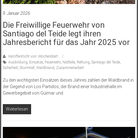
9. Januar 2026
Die Freiwillige Feuerwehr von
Santiago del Teide legt ihren
Jahresbericht für das Jahr 2025 vor
Veröffentlicht von: Wochenblatt
Ausbildung
,
Einsätze
,
Feuerwehr
,
Notfälle
,
Rettung
,
Santiago del Teide
,
Sicherheit
,
Sturmtief
,
Waldbrand
,
Zusammenarbeit
Zu den wichtigsten Einsätzen dieses Jahres zählen der Waldbrand in
der Gegend von Los Partidos, der Brand einer Industriehalle im
Gewerbegebiet von Güímar und
Weiterlesen