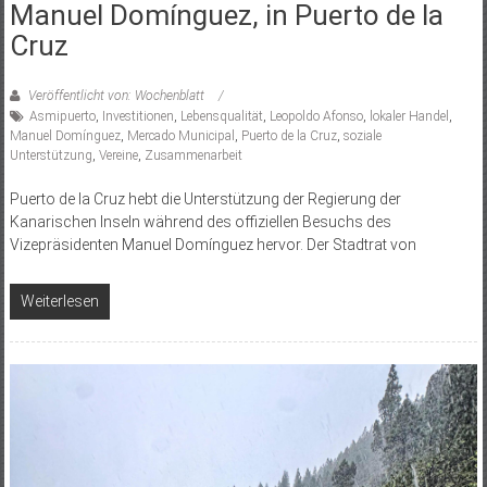
Manuel Domínguez, in Puerto de la
Cruz
Veröffentlicht von: Wochenblatt
Asmipuerto
,
Investitionen
,
Lebensqualität
,
Leopoldo Afonso
,
lokaler Handel
,
Manuel Domínguez
,
Mercado Municipal
,
Puerto de la Cruz
,
soziale
Unterstützung
,
Vereine
,
Zusammenarbeit
Puerto de la Cruz hebt die Unterstützung der Regierung der
Kanarischen Inseln während des offiziellen Besuchs des
Vizepräsidenten Manuel Domínguez hervor. Der Stadtrat von
Weiterlesen