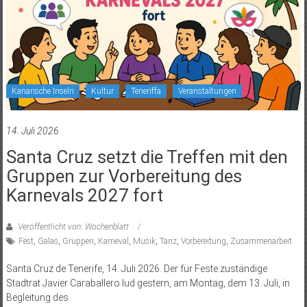
Kanarische Inseln
Kultur
Teneriffa
Veranstaltungen
14. Juli 2026
Santa Cruz setzt die Treffen mit den
Gruppen zur Vorbereitung des
Karnevals 2027 fort
Veröffentlicht von: Wochenblatt
Fest
,
Galas
,
Gruppen
,
Karneval
,
Musik
,
Tanz
,
Vorbereitung
,
Zusammenarbeit
Santa Cruz de Tenerife, 14. Juli 2026. Der für Feste zuständige
Stadtrat Javier Caraballero lud gestern, am Montag, dem 13. Juli, in
Begleitung des