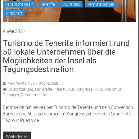
Kanarische Inseln
Teneriffa
Tourismus
Veranstaltungen
Wirtschaft
9. Mai 2026
Turismo de Tenerife informiert rund
50 lokale Unternehmen über die
Möglichkeiten der Insel als
Tagungsdestination
Veröffentlicht von: Wochenblatt
Diversifizierung
,
Fachkräfte
,
Infrastruktur
,
Kongresse
,
MICE-Tourismus
,
Tagungen
,
Zusammenarbeit
Der Inselrat hat heute über Turismo de Tenerife und sein Convention
Bureau rund 50 Unternehmen im Kongresszentrum des Gran Hotel
Taoro in Puerto de
Weiterlesen