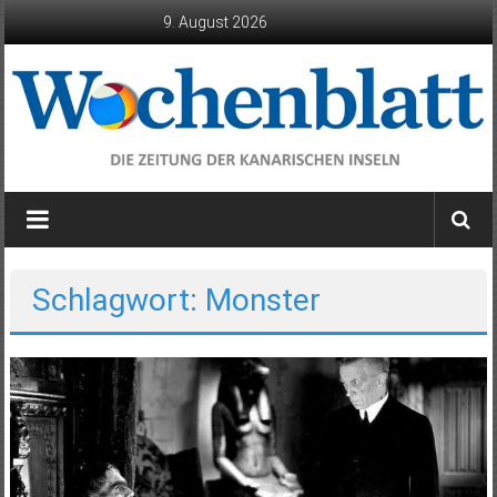
Zum
9. August 2026
Inhalt
springen
Wochenblatt
die
Zeitung
der
Schlagwort: Monster
Kanarischen
Inseln