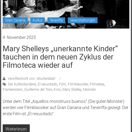
Gran Canaria
Kultur
Teneriffa
Veranstaltungen
4. November 2025
Mary Shelleys „unerkannte Kinder“
tauchen in dem neuen Zyklus der
Filmoteca wieder auf
Veröffentlicht von: Wochenblatt
Der Auferstandene
,
El resucitado
,
Film
,
Filmklassiker
,
Filmoteca
,
Frankenstein
,
Guillermo del Toro
,
Kino
,
Mary Shelley
,
Monster
Unter dem Titel „Aquellos monstruos buenos” (Die guten Monster)
werden vier Filmklassiker auf Gran Canaria und Teneriffa gezeigt. Der
erste Film ist „El resucitado“
Weiterlesen